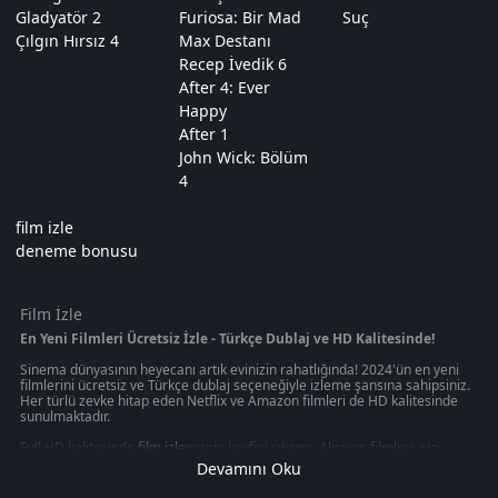
Gladyatör 2
Furiosa: Bir Mad
Suç
Çılgın Hırsız 4
Max Destanı
Recep İvedik 6
After 4: Ever
Happy
After 1
John Wick: Bölüm
4
film izle
deneme bonusu
Film İzle
En Yeni Filmleri Ücretsiz İzle - Türkçe Dublaj ve HD Kalitesinde!
Sinema dünyasının heyecanı artık evinizin rahatlığında! 2024'ün en yeni
filmlerini ücretsiz ve Türkçe dublaj seçeneğiyle izleme şansına sahipsiniz.
Her türlü zevke hitap eden Netflix ve Amazon filmleri de HD kalitesinde
sunulmaktadır.
Full HD kalitesinde
film izle
menin keyfini çıkarın. Aksiyon filmleri, sizi
gerilim dolu anların içine çekerken, macera filmleri sizi uzak diyarlara
Devamını Oku
götürecek. Korku filmleri, heyecan dolu anlar yaşamanızı sağlarken, en
yeni filmleri izleme imkanı size evinizin konforunda sunuluyor.