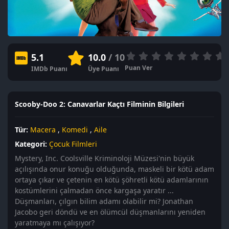
5.1
10.0
/ 10
Puan Ver
IMDb Puanı
Üye Puanı
Scooby-Doo 2: Canavarlar Kaçtı Filminin Bilgileri
Tür:
Macera
,
Komedi
,
Aile
Kategori:
Çocuk Filmleri
Mystery, Inc. Coolsville Kriminoloji Müzesi'nin büyük
açılışında onur konuğu olduğunda, maskeli bir kötü adam
ortaya çıkar ve çetenin en kötü şöhretli kötü adamlarının
kostümlerini çalmadan önce kargaşa yaratır ...
Düşmanları, çılgın bilim adamı olabilir mi? Jonathan
Jacobo geri döndü ve en ölümcül düşmanlarını yeniden
yaratmaya mı çalışıyor?