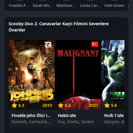
Freddie Prinze Jr.
Sarah Michelle Gellar
Matthew Lillard
Linda Cardellini
Seth Green
Pe
Scooby-Doo 2: Canavarlar Kaçtı Filmini Sevenlere
Öneriler
6.3
2013
6.2
2021
5.6
Finalde John Ölür izle
Habis izle
Hulk 1 izle
Komedi, Fantastik, Korku
Suç, Korku, Gizem