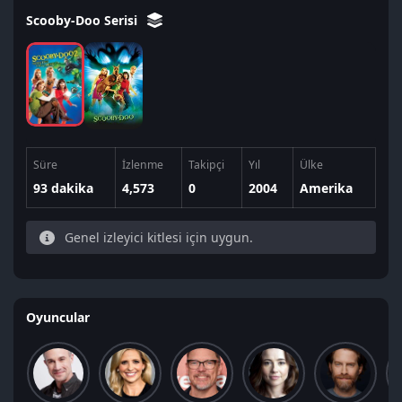
Scooby-Doo Serisi
Süre
İzlenme
Takipçi
Yıl
Ülke
93 dakika
4,573
0
2004
Amerika
Genel izleyici kitlesi için uygun.
Oyuncular