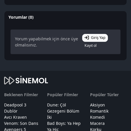
Yorumlar (0)
Giriş Yap
Yorum yapabilmek için önce üye
olmalısınız.
Kayıt ol
Beklenen Filmler
Popüler Filmler
Popüler Türler
Deadpool 3
Dune: Çöl
Aksiyon
Dublör
Gezegeni Bölüm
Romantik
Avcı Kraven
İki
Komedi
Venom: Son Dans
Bad Boys: Ya Hep
Macera
Avengers 5
Ya Hiç
Korku