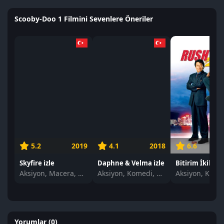
Scooby-Doo 1 Filmini Sevenlere Öneriler
6.6
5.2
2019
4.1
2018
Bitirim İkili 2 i
Skyfire izle
Daphne & Velma izle
Aksiyon, Macera, Dram
Aksiyon, Komedi, Suç, Gençlik
Yorumlar (0)