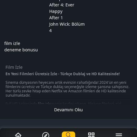
After 4: Ever
Happy
After 1
John Wick: Bölüm
4
film izle
deneme bonusu
Film İzle
En Yeni Filmleri Ücretsiz İzle - Türkçe Dublaj ve HD Kalitesinde!
Sinema dünyasının heyecanı artık evinizin rahatlığında! 2024'ün en yeni
filmlerini ücretsiz ve Türkçe dublaj seçeneğiyle izleme şansına sahipsiniz.
Her türlü zevke hitap eden Netflix ve Amazon filmleri de HD kalitesinde
sunulmaktadır.
Full HD kalitesinde
film izle
menin keyfini çıkarın. Aksiyon filmleri, sizi
gerilim dolu anların içine çekerken, macera filmleri sizi uzak diyarlara
Devamını Oku
götürecek. Korku filmleri, heyecan dolu anlar yaşamanızı sağlarken, en
yeni filmleri izleme imkanı size evinizin konforunda sunuluyor.
Ücretsiz film izleme imkanı sunan platformlar, size sinema keyfini en iyi
şekilde yaşatmayı hedefliyor. Bu platformlar, sizin için en iyi seçenekleri
sunmak için sürekli olarak güncellenmektedir. En yeni filmleri, en yüksek