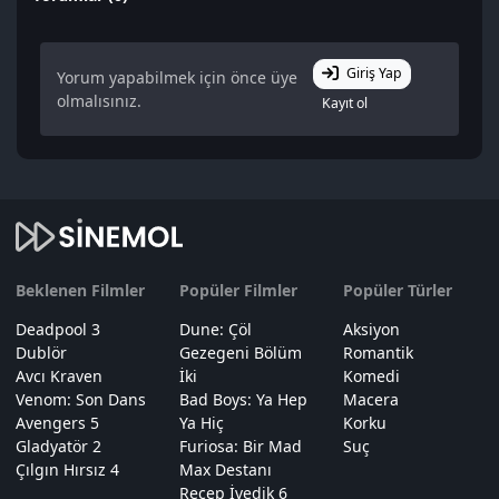
Giriş Yap
Yorum yapabilmek için önce üye
olmalısınız.
Kayıt ol
Beklenen Filmler
Popüler Filmler
Popüler Türler
Deadpool 3
Dune: Çöl
Aksiyon
Dublör
Gezegeni Bölüm
Romantik
Avcı Kraven
İki
Komedi
Venom: Son Dans
Bad Boys: Ya Hep
Macera
Avengers 5
Ya Hiç
Korku
Gladyatör 2
Furiosa: Bir Mad
Suç
Çılgın Hırsız 4
Max Destanı
Recep İvedik 6