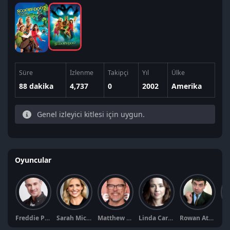
Süre
İzlenme
Takipçi
Yıl
Ülke
88 dakika
4,737
0
2002
Amerika
Genel izleyici kitlesi için uygun.
Oyuncular
Freddie Prinze Jr.
Sarah Michelle Gellar
Matthew Lillard
Linda Cardellini
Rowan Atkinson
Is