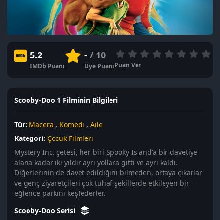
5.2
-
/ 10
Puan Ver
IMDb Puanı
Üye Puanı
Scooby-Doo 1 Filminin Bilgileri
Tür:
Macera
,
Komedi
,
Aile
Kategori:
Çocuk Filmleri
Mystery Inc. çetesi, her biri Spooky Island'a bir davetiye
alana kadar iki yıldır ayrı yollara gitti ve ayrı kaldı.
Diğerlerinin de davet edildiğini bilmeden, ortaya çıkarlar
ve genç ziyaretçileri çok tuhaf şekillerde etkileyen bir
eğlence parkını keşfederler.
Scooby-Doo Serisi