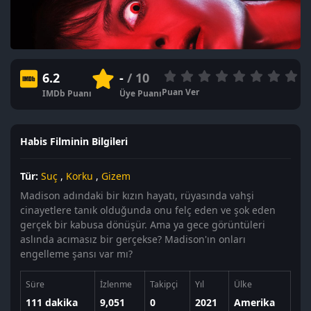
6.2
-
/ 10
Puan Ver
IMDb Puanı
Üye Puanı
Habis Filminin Bilgileri
Tür:
Suç
,
Korku
,
Gizem
Madison adındaki bir kızın hayatı, rüyasında vahşi
cinayetlere tanık olduğunda onu felç eden ve şok eden
gerçek bir kabusa dönüşür. Ama ya gece görüntüleri
aslında acımasız bir gerçekse? Madison'ın onları
engelleme şansı var mı?
Süre
İzlenme
Takipçi
Yıl
Ülke
111 dakika
9,051
0
2021
Amerika