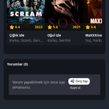
6.4
2022
5.6
2021
6.8
Çığlık izle
Oğul izle
MaXXXine izle
Korku, Gizem, Gerilim
Korku, Gerilim
Suç, Korku
Yorumlar (0)
Giriş Yap
Yorum yapabilmek için önce üye
olmalısınız.
Kayıt ol