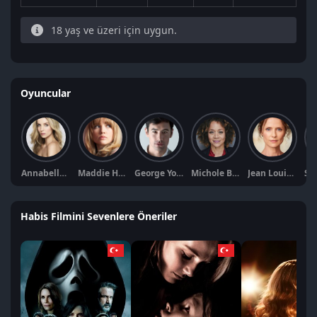
18 yaş ve üzeri için uygun.
Oyuncular
Annabelle Wallis
Maddie Hasson
George Young
Michole Briana White
Jean Louisa Kelly
Habis Filmini Sevenlere Öneriler