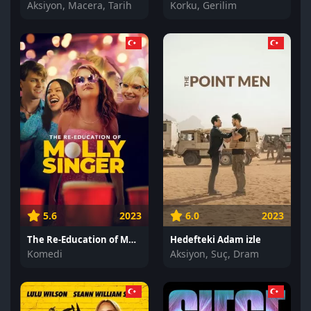
Aksiyon, Macera, Tarih
Korku, Gerilim
5.6
2023
6.0
2023
The Re-Education of Molly Singer izle
Hedefteki Adam izle
Komedi
Aksiyon, Suç, Dram