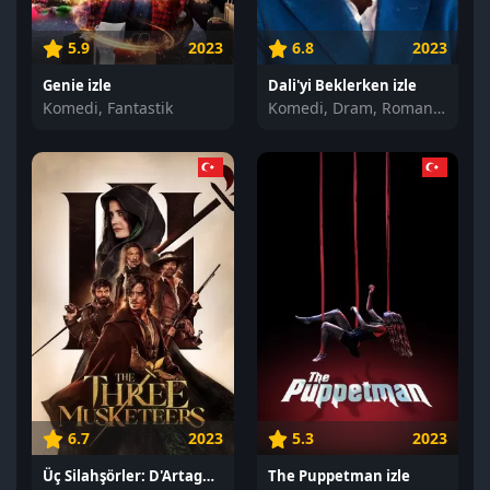
5.9
2023
6.8
2023
Genie izle
Dali'yi Beklerken izle
Komedi, Fantastik
Komedi, Dram, Romantik
6.7
2023
5.3
2023
Üç Silahşörler: D'Artagnan izle
The Puppetman izle