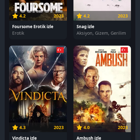
4.2
2023
4.2
2023
Foursome Erotik izle
Snag izle
Erotik
Aksiyon, Gizem, Gerilim
4.3
2023
4.0
2023
Vindicta izle
Ambush izle