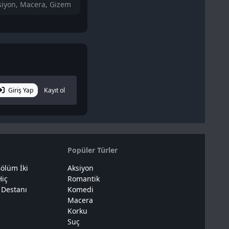
siyon, Macera, Gizem
Suç, Korku
Biyografi, 
Giriş Yap
Kayıt ol
Popüler Türler
ölüm İki
Aksiyon
Hiç
Romantik
 Destanı
Komedi
Macera
Korku
Suç