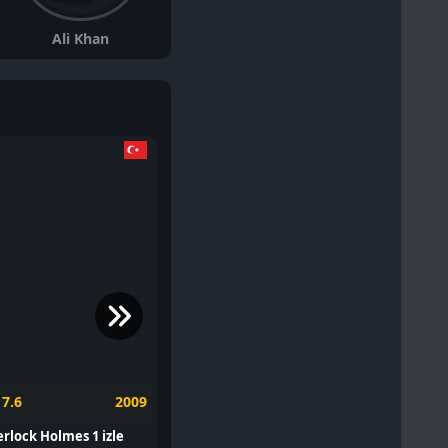
Ali Khan
Emma Laird
Kelly Reilly
7.6
2009
6.8
2024
8.4
rlock Holmes 1 izle
MaXXXine izle
Oppenheime