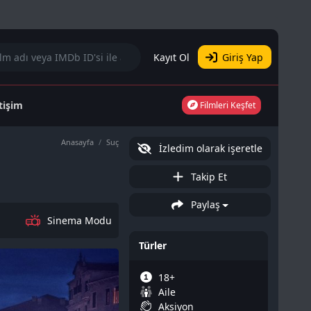
Kayıt Ol
Giriş Yap
etişim
Filmleri Keşfet
Anasayfa
Suç
İzledim olarak işeretle
Takip Et
Paylaş
Sinema Modu
Türler
18+
Aile
Aksiyon