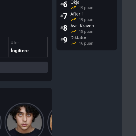
6
Okja
#
19 puan
7
After 1
#
19 puan
8
Avcı Kraven
#
18 puan
9
Diktatör
#
Ülke
16 puan
İngiltere