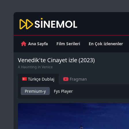
Ana Sayfa
Film Serileri
En Çok izlenenler
Venedik'te Cinayet izle (2023)
A Haunting in Venice
Türkçe Dublaj
Fragman
Premium-y
Fys Player