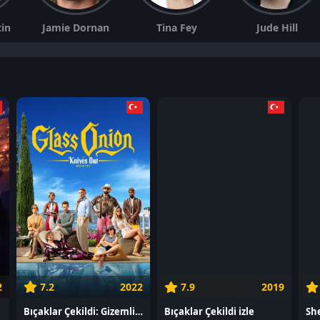
tin
Jamie Dornan
Tina Fey
Jude Hill
2
7.2
2022
7.9
2019
Bıçaklar Çekildi: Gizemli Bir Serüven izle
Bıçaklar Çekildi izle
She