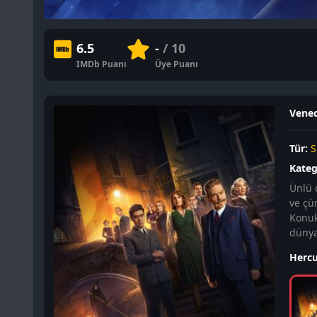
6.5
-
/ 10
IMDb Puanı
Üye Puanı
Vened
Tür:
S
Kateg
Ünlü 
ve çür
Konukl
dünya
Hercu