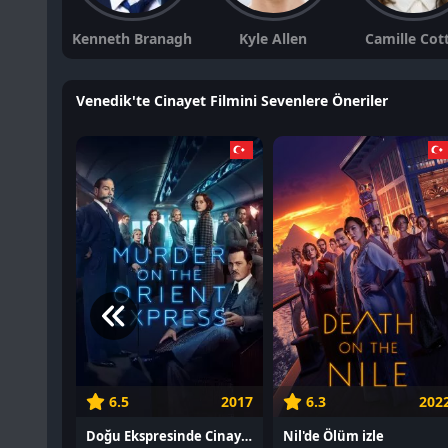
Kenneth Branagh
Kyle Allen
Camille Cot
Venedik'te Cinayet Filmini Sevenlere Öneriler
6.5
2017
6.3
202
Doğu Ekspresinde Cinayet izle
Nil'de Ölüm izle