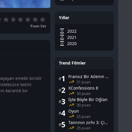
Yıllar
Puan Ver
2022
2021
2020
Trend Filmler
1
Fransız Bir Ailenin Cinsel Yaşamı
aşayan emekli biridir
#
31 puan
teksizce katılır.
2
XConfessions 8
#
ın karanlık bir
30 puan
3
İşte Böyle Bir Oğlan
#
30 puan
4
Oyun
#
25 puan
5
Tanrının zırhı 3: Çin Falı
#
25 puan