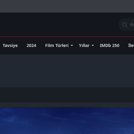
Tavsiye
2024
Film Türleri
Yıllar
IMDb 250
İl