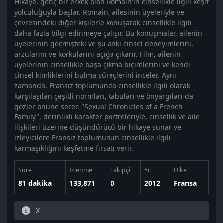
Hikaye, genç bir erkek olan Romain'in cinsellikle ilgili keşif
yolculuğuyla başlar. Romain, ailesinin üyeleriyle ve
çevresindeki diğer kişilerle konuşarak cinsellikle ilgili
daha fazla bilgi edinmeye çalışır. Bu konuşmalar, ailenin
üyelerinin geçmişteki ve şu anki cinsel deneyimlerini,
arzularını ve korkularını açığa çıkarır. Film, ailenin
üyelerinin cinsellikle başa çıkma biçimlerini ve kendi
cinsel kimliklerini bulma süreçlerini inceler. Aynı
zamanda, Fransız toplumunda cinsellikle ilgili olarak
karşılaşılan çeşitli normları, tabuları ve önyargıları da
gözler önüne serer. "Sexual Chronicles of a French
Family", derinlikli karakter portreleriyle, cinsellik ve aile
ilişkileri üzerine düşündürücü bir hikaye sunar ve
izleyicilere Fransız toplumunun cinsellikle ilgili
karmaşıklığını keşfetme fırsatı verir.
Süre
İzlenme
Takipçi
Yıl
Ülke
81 dakika
133,871
0
2012
Fransa
X