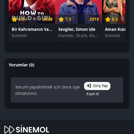
5.9
2020
7.5
2018
6.2
Bir Kahramanın Varoluşu izle
Sevgiler, Simon izle
Aman Kızım! iz
Komedi
Komedi, Dram, Romantik
Komedi
Yorumlar (0)
Giriş Yap
Yorum yapabilmek için önce üye
olmalısınız.
Kayıt ol