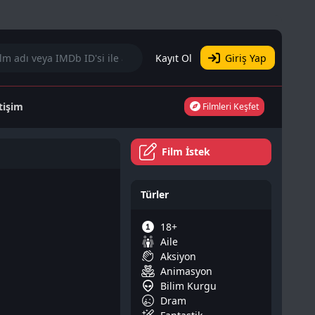
Kayıt Ol
Giriş Yap
etişim
Filmleri Keşfet
Film İstek
Türler
18+
Aile
Aksiyon
Animasyon
Bilim Kurgu
Dram