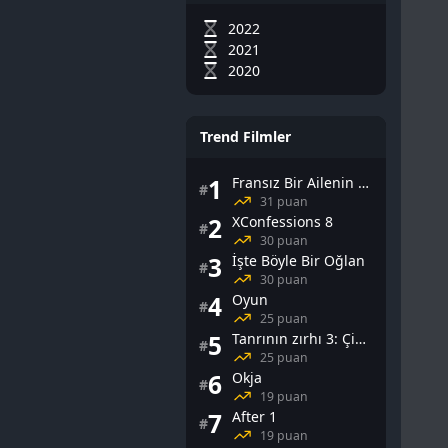
2022
2021
2020
Trend Filmler
1
Fransız Bir Ailenin Cinsel Yaşamı
#
31 puan
2
XConfessions 8
#
30 puan
3
İşte Böyle Bir Oğlan
#
30 puan
4
Oyun
#
25 puan
5
Tanrının zırhı 3: Çin Falı
#
25 puan
6
Okja
#
19 puan
7
After 1
#
19 puan