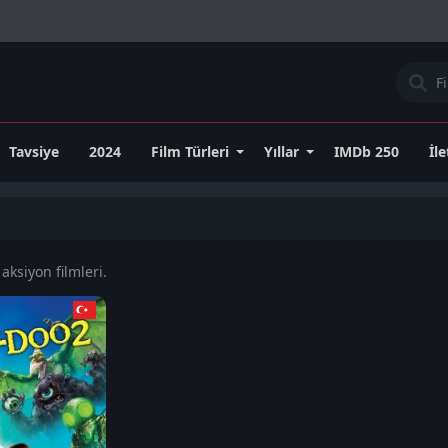
Tavsiye
2024
Film Türleri
Yıllar
IMDb 250
İl
aksiyon filmleri.