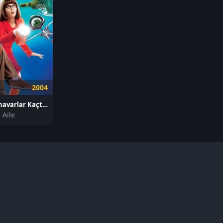
2004
Scooby-Doo 2: Canavarlar Kaçtı izle
 Aile