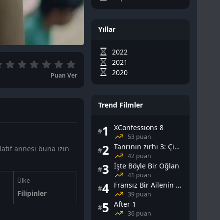
Yıllar
2022
2021
2020
Puan Ver
Trend Filmler
1
XConfessions 8
#
53 puan
2
Tanrının zırhı 3: Çin Falı
atif annesi buna izin
#
42 puan
3
İşte Böyle Bir Oğlan
#
41 puan
Ülke
4
Fransız Bir Ailenin Cinsel Yaşamı
#
Filipinler
39 puan
5
After 1
#
36 puan