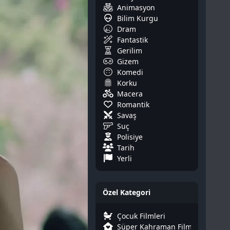
Animasyon
Bilim Kurgu
Dram
Fantastik
Gerilim
Gizem
Komedi
Korku
Macera
Romantik
Savaş
Suç
Polisiye
Tarih
Yerli
Özel Kategori
Çocuk Filmleri
Süper Kahraman Filmleri