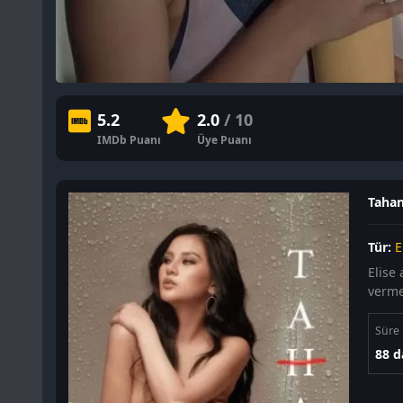
5.2
2.0
/ 10
IMDb Puanı
Üye Puanı
Tahan 
Tür:
E
Elise
vermez
Süre
88 d