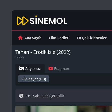
Ana Sayfa
Film Serileri
En Çok izlenenler
Tahan - Erotik izle (2022)
Tahan
Altyazısız
Fragman
VİP Player (HD)
16+ Sahneler İçerebilir