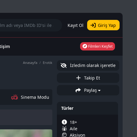
Kayıt Ol
Giriş Yap
etişim
Filmleri Keşfet
Anasayfa
Erotik
İzledim olarak işeretle
Takip Et
Paylaş
Sinema Modu
Türler
18+
Aile
Aksiyon