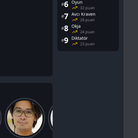
6
Oyun
#
32 puan
7
Avcı Kraven
#
28 puan
8
Okja
#
24 puan
9
Diktatör
#
23 puan