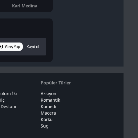
Karl Medina
Alvaro Oteyza
Calvin Reyes
Giriş Yap
Kayıt ol
Popüler Türler
ölüm İki
Aksiyon
Hiç
Romantik
 Destanı
Komedi
Macera
Korku
Suç