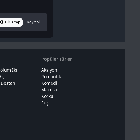
Giriş Yap
Kayıt ol
Popüler Türler
ölüm İki
Aksiyon
Hiç
Romantik
 Destanı
Komedi
Macera
Korku
Suç