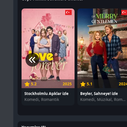
5.2
2025
5.1
202
Stockholmlu Aşıklar izle
Beyler, Sahneye! izle
Komedi, Romantik
Komedi, Müzikal, Romantik