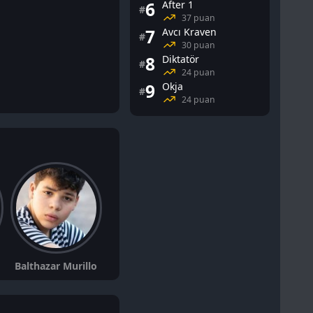
6
After 1
#
37 puan
7
Avcı Kraven
#
30 puan
8
Diktatör
#
24 puan
9
Okja
#
24 puan
Balthazar Murillo