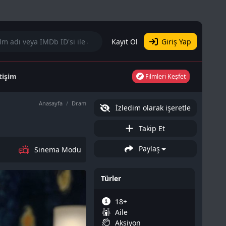
Kayıt Ol
Giriş Yap
etişim
Filmleri Keşfet
Anasayfa
Dram
İzledim olarak işeretle
Takip Et
Paylaş
Sinema Modu
Türler
18+
Aile
Aksiyon