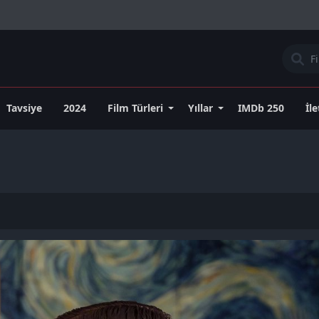
Tavsiye
2024
Film Türleri
Yıllar
IMDb 250
İl