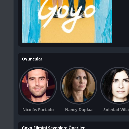
Oyuncular
Nicolás Furtado
Nancy Dupláa
Soledad Vill
Goyo Filmini Sevenlere Öneriler