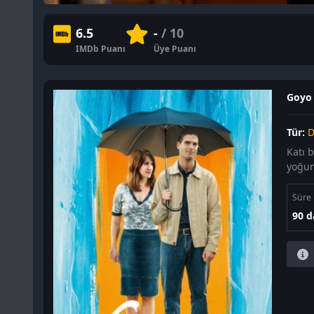
6.5
-
/ 10
IMDb Puanı
Üye Puanı
Goyo 
Tür:
D
Katı b
yoğun
Süre
90 d