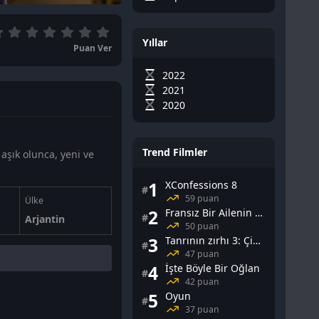
Yıllar
Puan Ver
2022
2021
2020
Trend Filmler
 aşık olunca, yeni ve
1
XConfessions 8
#
59 puan
Ülke
2
Fransız Bir Ailenin Cinsel Yaşamı
#
Arjantin
50 puan
3
Tanrının zırhı 3: Çin Falı
#
47 puan
4
İşte Böyle Bir Oğlan
#
42 puan
5
Oyun
#
37 puan