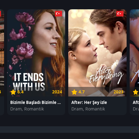
4
6.4
2024
4.7
2023
Bizimle Başladı Bizimle Bitti izle
After: Her Şey izle
Aft
Dram, Romantik
Dram, Romantik
Dr