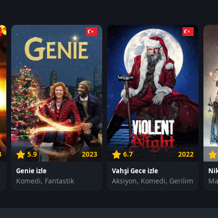
3
5.9
2023
6.7
2022
Genie izle
Vahşi Gece izle
Nik
Komedi, Fantastik
Aksiyon, Komedi, Gerilim
Ma