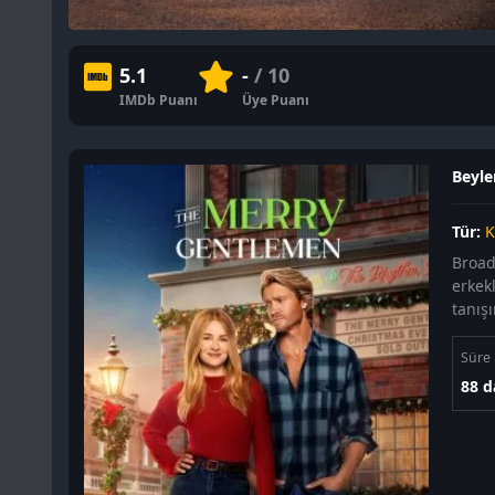
5.1
-
/ 10
IMDb Puanı
Üye Puanı
Beyler
Tür:
K
Broad
erkek
tanışı
Süre
88 d