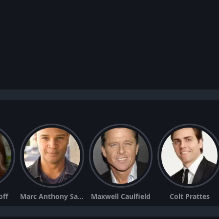
off
Marc Anthony Samuel
Maxwell Caulfield
Colt Prattes