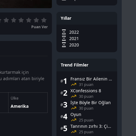
Yıllar
Puan Ver
2022
2021
2020
Trend Filmler
kurtarmak için
 adımları atan biriyle
1
Fransız Bir Ailenin Cinsel Yaşamı
#
31 puan
2
XConfessions 8
#
30 puan
Ülke
3
İşte Böyle Bir Oğlan
#
Amerika
30 puan
4
Oyun
#
25 puan
5
Tanrının zırhı 3: Çin Falı
#
25 puan