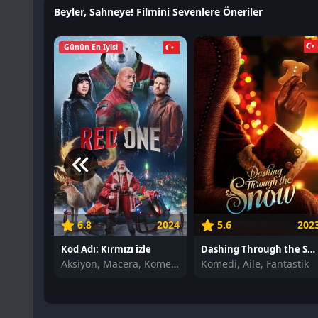
Beyler, Sahneye! Filmini Sevenlere Öneriler
Günün En İyisi
6.8
2024
5.6
202
Kod Adı: Kırmızı izle
Dashing Through the Snow izle
Aksiyon, Macera, Komedi, Fantastik, Gizem
Komedi, Aile, Fantastik