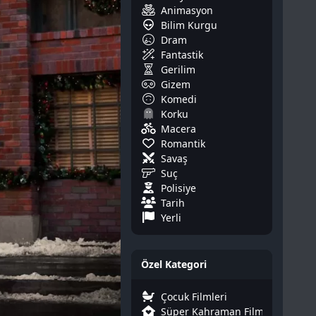
Animasyon
Bilim Kurgu
Dram
Fantastik
Gerilim
Gizem
Komedi
Korku
Macera
Romantik
Savaş
Suç
Polisiye
Tarih
Yerli
Özel Kategori
Çocuk Filmleri
Süper Kahraman Filmleri