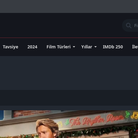
Tavsiye
2024
Film Türleri
Yıllar
IMDb 250
İl