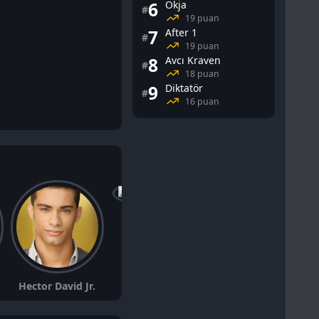
6
Okja
#
19 puan
7
After 1
#
19 puan
8
Avcı Kraven
#
18 puan
9
Diktatör
#
16 puan
Michael Gross
Hector David Jr.
Beth Broderick