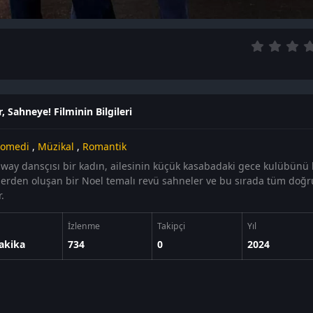
, Sahneye! Filminin Bilgileri
omedi
,
Müzikal
,
Romantik
way dansçısı bir kadın, ailesinin küçük kasabadaki gece kulübünü 
lerden oluşan bir Noel temalı revü sahneler ve bu sırada tüm doğru
r.
İzlenme
Takipçi
Yıl
akika
734
0
2024