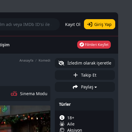
Kayıt Ol
Giriş Yap
etişim
Filmleri Keşfet
Anasayfa
Komedi
İzledim olarak işeretle
Takip Et
Paylaş
Sinema Modu
Türler
18+
Aile
Aksiyon