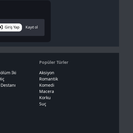
Giriş Yap
Kayıt ol
Popüler Türler
ölüm İki
Aksiyon
Hiç
Romantik
 Destanı
Komedi
Macera
Korku
Suç