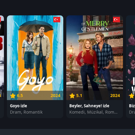
4
6.5
2024
5.1
2024
Goyo izle
Beyler, Sahneye! izle
Dram, Romantik
Komedi, Müzikal, Romantik
Dr