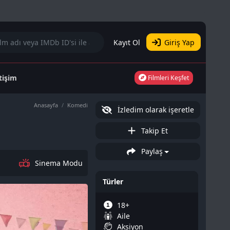
Kayıt Ol
Giriş Yap
etişim
Filmleri Keşfet
Anasayfa
Komedi
İzledim olarak işeretle
Takip Et
Paylaş
Sinema Modu
Türler
18+
Aile
Aksiyon