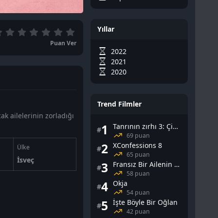
Yıllar
Puan Ver
2022
2021
2020
Trend Filmler
ak ailelerinin zorladığı
1
Tanrının zırhı 3: Çin Falı
#
69 puan
2
XConfessions 8
Ülke
#
65 puan
İsveç
3
Fransız Bir Ailenin Cinsel Yaşamı
#
58 puan
4
Okja
#
54 puan
5
İşte Böyle Bir Oğlan
#
42 puan