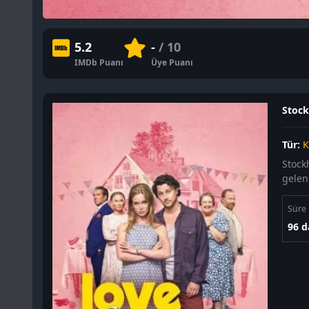
5.2
-
/ 10
IMDb Puanı
Üye Puanı
Stock
Tür:
K
Stockh
gelen
Süre
96 d