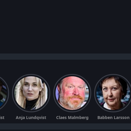
ist
Anja Lundqvist
Claes Malmberg
Babben Larsson