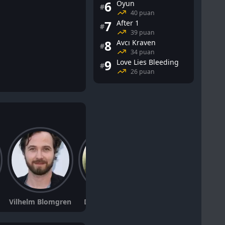
6
Oyun
#
40 puan
7
After 1
#
39 puan
8
Avcı Kraven
#
34 puan
9
Love Lies Bleeding
#
26 puan
Vilhelm Blomgren
Doreen Ndagire
Niklas Engdahl