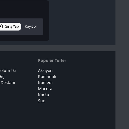
Giriş Yap
Kayıt ol
Popüler Türler
ölüm İki
Aksiyon
Hiç
Romantik
 Destanı
Komedi
Macera
Korku
Suç