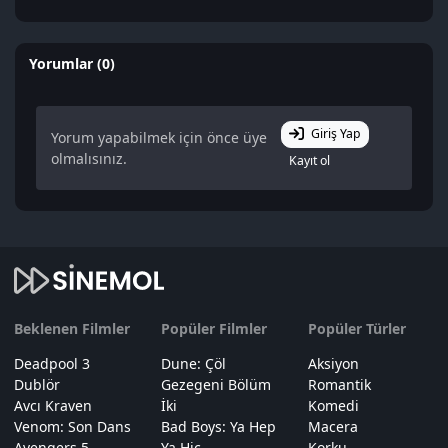
Yorumlar (0)
Giriş Yap
Yorum yapabilmek için önce üye
olmalısınız.
Kayıt ol
Beklenen Filmler
Popüler Filmler
Popüler Türler
Deadpool 3
Dune: Çöl
Aksiyon
Dublör
Gezegeni Bölüm
Romantik
Avcı Kraven
İki
Komedi
Venom: Son Dans
Bad Boys: Ya Hep
Macera
Avengers 5
Ya Hiç
Korku