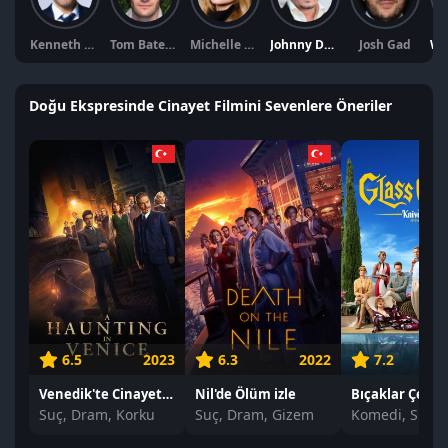
Kenneth Branagh
Tom Bateman
Michelle Pfeiffer
Johnny Depp
Josh Gad
Doğu Ekspresinde Cinayet Filmini Sevenlere Öneriler
6.5
2023
6.3
2022
7.2
Venedik'te Cinayet izle
Nil'de Ölüm izle
Suç, Dram, Korku
Suç, Dram, Gizem
Komedi, Suç,