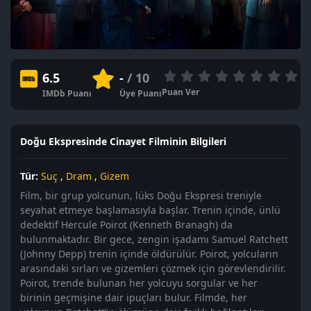
6.5
-
/ 10
Puan Ver
IMDb Puanı
Üye Puanı
Doğu Ekspresinde Cinayet Filminin Bilgileri
Tür:
Suç
,
Dram
,
Gizem
Film, bir grup yolcunun, lüks Doğu Ekspresi treniyle
seyahat etmeye başlamasıyla başlar. Trenin içinde, ünlü
dedektif Hercule Poirot (Kenneth Branagh) da
bulunmaktadır. Bir gece, zengin işadamı Samuel Ratchett
(Johnny Depp) trenin içinde öldürülür. Poirot, yolcuların
arasındaki sırları ve gizemleri çözmek için görevlendirilir.
Poirot, trende bulunan her yolcuyu sorgular ve her
birinin geçmişine dair ipuçları bulur. Filmde, her