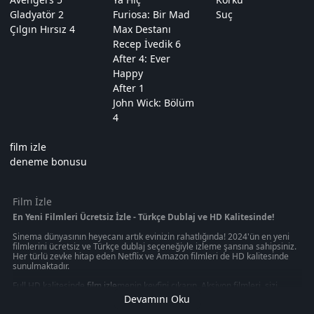
Gladyatör 2
Furiosa: Bir Mad
Suç
Çılgın Hırsız 4
Max Destanı
Recep İvedik 6
After 4: Ever
Happy
After 1
John Wick: Bölüm
4
film izle
deneme bonusu
Film İzle
En Yeni Filmleri Ücretsiz İzle - Türkçe Dublaj ve HD Kalitesinde!
Sinema dünyasının heyecanı artık evinizin rahatlığında! 2024'ün en yeni
filmlerini ücretsiz ve Türkçe dublaj seçeneğiyle izleme şansına sahipsiniz.
Her türlü zevke hitap eden Netflix ve Amazon filmleri de HD kalitesinde
sunulmaktadır.
Full HD kalitesinde
film izle
menin keyfini çıkarın. Aksiyon filmleri, sizi
gerilim dolu anların içine çekerken, macera filmleri sizi uzak diyarlara
Devamını Oku
götürecek. Korku filmleri, heyecan dolu anlar yaşamanızı sağlarken, en