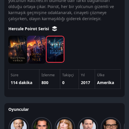
yolcunun Ratchett’in ölümüne dair farklı bağlantıları
olduğu ortaya çıkar. Poirot, her bir yolcunun gizemli ve
karmaşık geçmişine odaklanarak, cinayeti çözmeye
çalışırken, olayın karmaşıklığı giderek derinleşir.
Hercule Poirot Serisi
Süre
İzlenme
Takipçi
Yıl
Ülke
114 dakika
800
0
2017
Amerika
Oyuncular