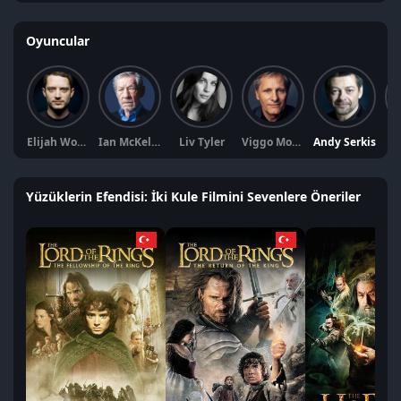
Oyuncular
Elijah Wood
Ian McKellen
Liv Tyler
Viggo Mortensen
Andy Serkis
Se
Yüzüklerin Efendisi: İki Kule Filmini Sevenlere Öneriler