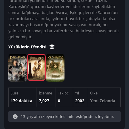
tarafından yönlendirilirler. Bu sırada, sözde "Yüzük
Kardeşliği" gücünü kaybeder ve liderlerini kaybettikten
sonra dağılmaya başlar. Ayrıca, Işık güçleri ile Sauron'un
ork orduları arasında, iyilerin büyük bir çabayla da olsa
kazanmayı başardığı büyük bir savaş var. Ancak, bu
yalnızca bir savaşta bir zaferdir ve belirleyici savaş henüz
gelmemiştir.
Yüzüklerin Efendisi
Süre
İzlenme
Takipçi
Yıl
Ülke
179 dakika
7,027
0
2002
Yeni Zelanda
13 yaş altı izleyici kitlesi aile eşliğinde izleyebilir.