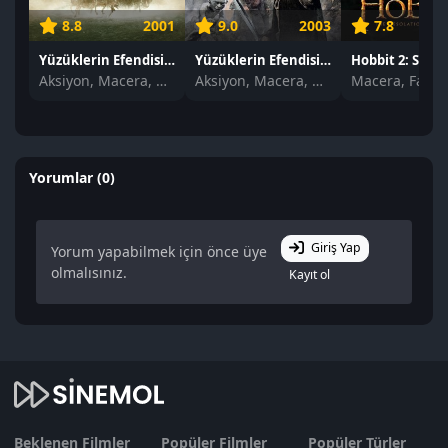
8.8
2001
9.0
2003
7.8
Yüzüklerin Efendisi: Yüzük Kardeşliği izle
Yüzüklerin Efendisi: Kralın Dönüşü izle
Aksiyon, Macera, Dram
Aksiyon, Macera, Dram
Macera, Fanta
Yorumlar (0)
Giriş Yap
Yorum yapabilmek için önce üye
olmalısınız.
Kayıt ol
Beklenen Filmler
Popüler Filmler
Popüler Türler