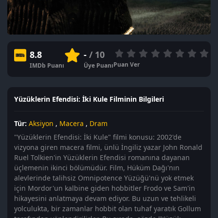
8.8
-
/ 10
Puan Ver
IMDb Puanı
Üye Puanı
Yüzüklerin Efendisi: İki Kule Filminin Bilgileri
Tür:
Aksiyon
,
Macera
,
Dram
"Yüzüklerin Efendisi: İki Kule" filmi konusu: 2002'de
vizyona giren macera filmi, ünlü İngiliz yazar John Ronald
Ruel Tolkien'in Yüzüklerin Efendisi romanına dayanan
üçlemenin ikinci bölümüdür. Film, Hüküm Dağı'nın
alevlerinde talihsiz Omnipotence Yüzüğü'nü yok etmek
için Mordor'un kalbine giden hobbitler Frodo ve Sam'in
hikayesini anlatmaya devam ediyor. Bu uzun ve tehlikeli
yolculukta, bir zamanlar hobbit olan tuhaf yaratık Gollum