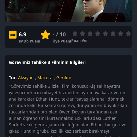
6.9
-
/ 10
Puan Ver
IMDb Puanı
Üye Puanı
Görevimiz Tehlike 3 Filminin Bilgileri
Tür:
Aksiyon
,
Macera
,
Gerilim
"Görevimiz Tehlike 3 izle" filmi konusu: Kişisel hayatını
iyileştirmek için nihayet hizmetten ayrılmaya karar veren
ana karakter Ethan Hunt, tekrar "savaş alanına" dönmek
zorunda kalır. Bir sonraki görevi, dünyanın en büyük silah
tüccarlarından biri olan Owen Devian tarafından esir
alınan öğrencisini kurtarmaktır. Eski arkadaşı Luther
Stickel ve iki genç ajanın desteğini alan Ethan, bir göreve
çıkar. Hunt'ın grubu kızı ilk kez serbest bırakmayı