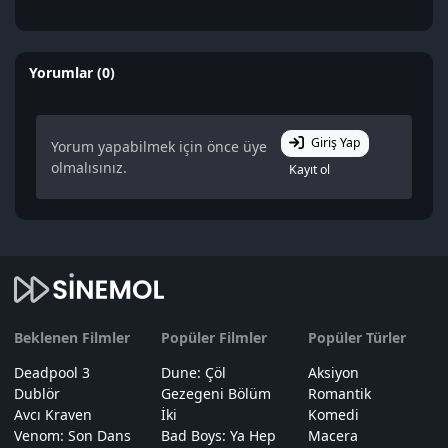
Yorumlar (0)
Giriş Yap
Yorum yapabilmek için önce üye
olmalısınız.
Kayıt ol
Beklenen Filmler
Popüler Filmler
Popüler Türler
Deadpool 3
Dune: Çöl
Aksiyon
Dublör
Gezegeni Bölüm
Romantik
Avcı Kraven
İki
Komedi
Venom: Son Dans
Bad Boys: Ya Hep
Macera