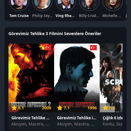
Tom Cruise
Philip Seymour Hoffman
Ving Rhames
Billy Crudup
Michelle Monaghan
Görevimiz Tehlike 3 Filmini Sevenlere Öneriler
6.1
2000
7.1
1996
6.5
Görevimiz Tehlike 2 izle
Görevimiz Tehlike izle
Çığlık 6 izle
Aksiyon, Macera, Gerilim
Aksiyon, Macera, Gerilim