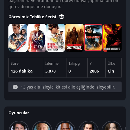
başaramaz ve ardından bu görev dünya çapında tam bir
görev döngüsüne dönüşür.
Görevimiz Tehlike Serisi
Süre
İzlenme
Takipçi
Yıl
Ülke
126 dakika
3,078
0
2006
Çin
13 yaş altı izleyici kitlesi aile eşliğinde izleyebilir.
Oyuncular