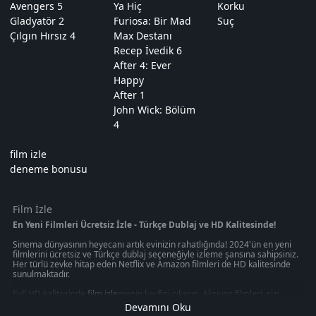
Avengers 5
Ya Hiç
Korku
Gladyatör 2
Furiosa: Bir Mad
Suç
Çılgın Hırsız 4
Max Destanı
Recep İvedik 6
After 4: Ever
Happy
After 1
John Wick: Bölüm
4
film izle
deneme bonusu
Film İzle
En Yeni Filmleri Ücretsiz İzle - Türkçe Dublaj ve HD Kalitesinde!
Sinema dünyasının heyecanı artık evinizin rahatlığında! 2024'ün en yeni
filmlerini ücretsiz ve Türkçe dublaj seçeneğiyle izleme şansına sahipsiniz.
Her türlü zevke hitap eden Netflix ve Amazon filmleri de HD kalitesinde
sunulmaktadır.
Full HD kalitesinde
film izle
menin keyfini çıkarın. Aksiyon filmleri, sizi
gerilim dolu anların içine çekerken, macera filmleri sizi uzak diyarlara
Devamını Oku
götürecek. Korku filmleri, heyecan dolu anlar yaşamanızı sağlarken, en