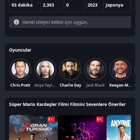
93 dakika
2,363
0
2023
Japonya
Genel izleyici kitlesi için uygun.
Oyuncular
Chris Pratt
Anya Taylor-Joy
Charlie Day
Jack Black
Keegan-Michael Key
Se
Süper Mario Kardeşler Filmi Filmini Sevenlere Öneriler