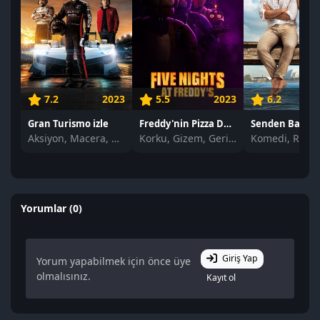
7.2
2023
5.5
2023
6.2
Gran Turismo izle
Freddy'nin Pizza Dükkanında Beş Gece izle
Senden Başka i
Aksiyon, Macera, Dram
Korku, Gizem, Gerilim
Komedi, Roma
Yorumlar (0)
Giriş Yap
Yorum yapabilmek için önce üye
olmalısınız.
Kayıt ol