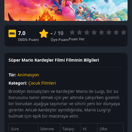
7.0
-
/ 10
Puan Ver
IMDb Puanı
Üye Puanı
Süper Mario Kardeşler Filmi Filminin Bilgileri
Tür:
Animasyon
Kategori:
Çocuk Filmleri
Brooklyn tesisatçıları ve kardeşler Mario ile Luigi, bir su
borusunu tamir etmek için yer altında çalışırken gizemli
bir borudan aşağıya taşınırlar ve sihirli yeni bir dünyaya
girerler. Ancak kardeşler ayrıldığında, Mario Luigi'yi
bulmak için epik bir maceraya atılır.
Süre
İzlenme
Takipçi
Yıl
Ülke