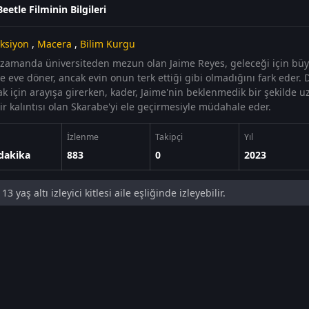
eetle Filminin Bilgileri
ksiyon
,
Macera
,
Bilim Kurgu
 zamanda üniversiteden mezun olan Jaime Reyes, geleceği için büy
de eve döner, ancak evin onun terk ettiği gibi olmadığını fark eder
k için arayışa girerken, kader, Jaime'nin beklenmedik bir şekilde uz
ir kalıntısı olan Skarabe'yi ele geçirmesiyle müdahale eder.
İzlenme
Takipçi
Yıl
dakika
883
0
2023
13 yaş altı izleyici kitlesi aile eşliğinde izleyebilir.