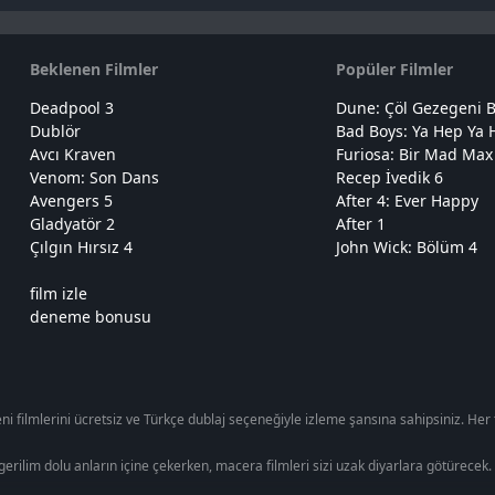
Beklenen Filmler
Popüler Filmler
Deadpool 3
Dune: Çöl Gezegeni B
Dublör
Bad Boys: Ya Hep Ya 
Avcı Kraven
Furiosa: Bir Mad Max
Venom: Son Dans
Recep İvedik 6
Avengers 5
After 4: Ever Happy
Gladyatör 2
After 1
Çılgın Hırsız 4
John Wick: Bölüm 4
film izle
deneme bonusu
ni filmlerini ücretsiz ve Türkçe dublaj seçeneğiyle izleme şansına sahipsiniz. Her
zi gerilim dolu anların içine çekerken, macera filmleri sizi uzak diyarlara götürece