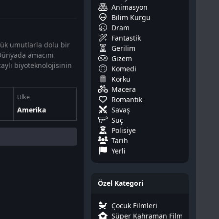
Animasyon
Bilim Kurgu
Dram
Fantastik
ük umutlarla dolu bir
Gerilim
. Dünyada amacını
Gizem
aylı biyoteknolojisinin
Komedi
Korku
Macera
Ülke
Romantik
Savaş
Amerika
Suç
Polisiye
Tarih
Yerli
Özel Kategori
Çocuk Filmleri
Süper Kahraman Filmleri