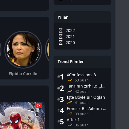
Yıllar
2022
2021
2020
Trend Filmler
Elpidia Carrillo
George Lopez
Adriana Barraza
1
XConfessions 8
#
53 puan
2
Tanrının zırhı 3: Çin Falı
#
42 puan
3
İşte Böyle Bir Oğlan
#
41 puan
4
Fransız Bir Ailenin Cinsel Yaşamı
#
39 puan
5
After 1
#
36 puan