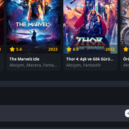
3
5.6
2023
6.5
2022
The Marvels izle
Thor 4: Aşk ve Gök Gürültüsü izle
k
Aksiyon, Macera, Fantastik
Aksiyon, Fantastik