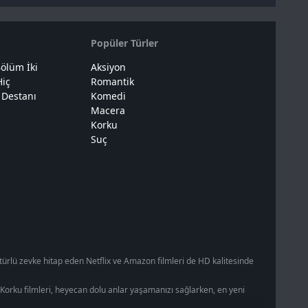
Popüler Türler
ölüm İki
Aksiyon
Hiç
Romantik
 Destanı
Komedi
Macera
Korku
Suç
 türlü zevke hitap eden Netflix ve Amazon filmleri de HD kalitesinde
k. Korku filmleri, heyecan dolu anlar yaşamanızı sağlarken, en yeni