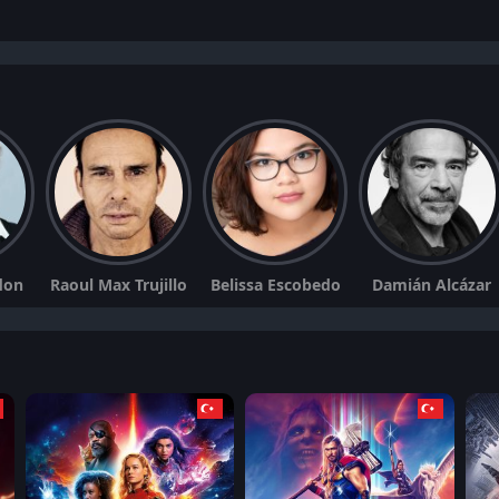
don
Raoul Max Trujillo
Belissa Escobedo
Damián Alcázar