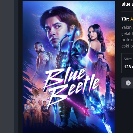
Blue B
Tür:
A
Yakın
şekil
bulma
eski b
Süre
128 