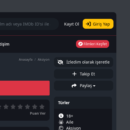
Kayıt Ol
Giriş Yap
etişim
Filmleri Keşfet
Anasayfa
Aksiyon
İzledim olarak işeretle
Takip Et
Paylaş
Türler
Puan Ver
18+
Aile
Aksiyon