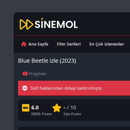
Ana Sayfa
Film Serileri
En Çok izlenenler
Blue Beetle izle (2023)
Fragman
Telif haklarından dolayı kaldırılmıştır.
6.0
-
/ 10
IMDb Puanı
Üye Puanı