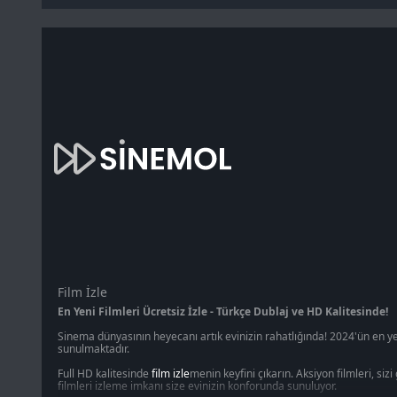
Film İzle
En Yeni Filmleri Ücretsiz İzle - Türkçe Dublaj ve HD Kalitesinde!
Sinema dünyasının heyecanı artık evinizin rahatlığında! 2024'ün en ye
sunulmaktadır.
Full HD kalitesinde
film izle
menin keyfini çıkarın. Aksiyon filmleri, si
filmleri izleme imkanı size evinizin konforunda sunuluyor.