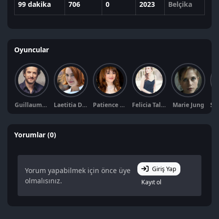
99 dakika
706
0
2023
Belçika
Oyuncular
Guillaume Canet
Laetitia Dosch
Patience Munchenbach
Felicia Talluto
Marie Jung
Yorumlar (0)
Giriş Yap
Yorum yapabilmek için önce üye
olmalısınız.
Kayıt ol