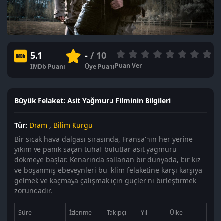
5.1
-
/ 10
Puan Ver
IMDb Puanı
Üye Puanı
Büyük Felaket: Asit Yağmuru Filminin Bilgileri
Tür:
Dram
,
Bilim Kurgu
Bir sıcak hava dalgası sırasında, Fransa'nın her yerine
yıkım ve panik saçan tuhaf bulutlar asit yağmuru
dökmeye başlar. Kenarında sallanan bir dünyada, bir kız
ve boşanmış ebeveynleri bu iklim felaketine karşı karşıya
gelmek ve kaçmaya çalışmak için güçlerini birleştirmek
zorundadır.
Süre
İzlenme
Takipçi
Yıl
Ülke