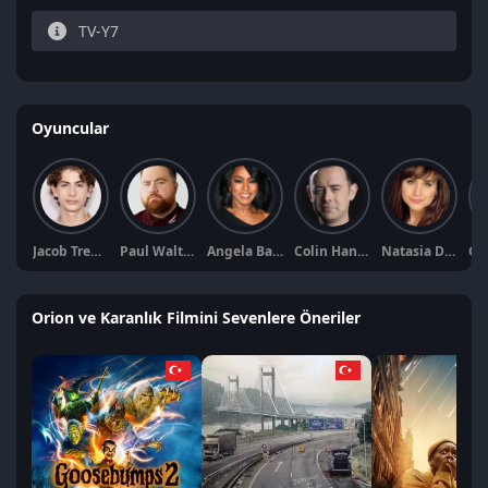
TV-Y7
Oyuncular
Jacob Tremblay
Paul Walter Hauser
Angela Bassett
Colin Hanks
Natasia Demetriou
Orion ve Karanlık Filmini Sevenlere Öneriler