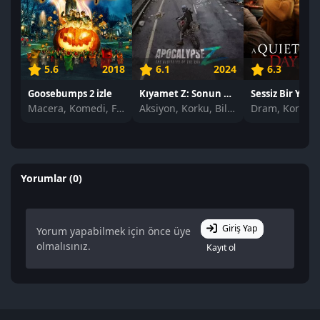
5.6
2018
6.1
2024
6.3
Goosebumps 2 izle
Kıyamet Z: Sonun Başlangıcı izle
Macera, Komedi, Fantastik
Aksiyon, Korku, Bilim Kurgu
Yorumlar (0)
Giriş Yap
Yorum yapabilmek için önce üye
olmalısınız.
Kayıt ol