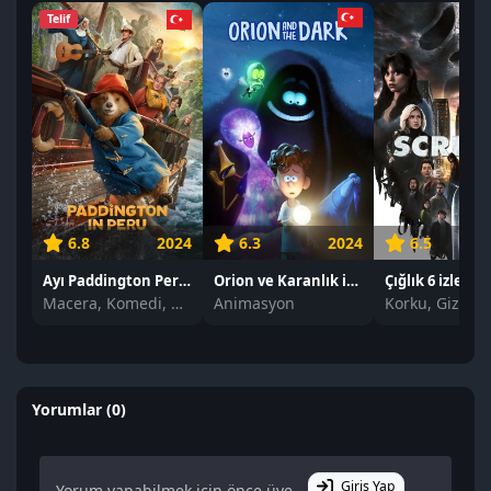
Telif
6.8
2024
6.3
2024
6.5
Ayı Paddington Peru'da izle
Orion ve Karanlık izle
Çığlık 6 izle
Macera, Komedi, Aile
Animasyon
Yorumlar (0)
Giriş Yap
Yorum yapabilmek için önce üye