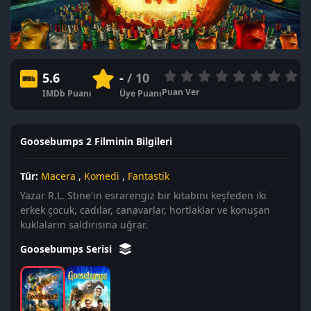
5.6
-
/ 10
Puan Ver
IMDb Puanı
Üye Puanı
Goosebumps 2 Filminin Bilgileri
Tür:
Macera
,
Komedi
,
Fantastik
Yazar R.L. Stine'in esrarengiz bir kitabını keşfeden iki
erkek çocuk, cadılar, canavarlar, hortlaklar ve konuşan
kuklaların saldırısına uğrar.
Goosebumps Serisi