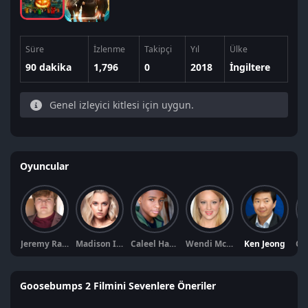
Süre
İzlenme
Takipçi
Yıl
Ülke
90 dakika
1,796
0
2018
İngiltere
Genel izleyici kitlesi için uygun.
Oyuncular
Jeremy Ray Taylor
Madison Iseman
Caleel Harris
Wendi McLendon-Covey
Ken Jeong
Goosebumps 2 Filmini Sevenlere Öneriler