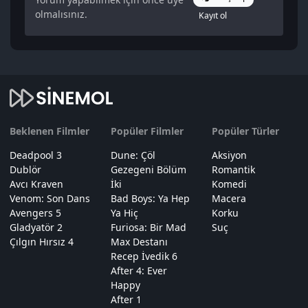
olmalısınız.
Kayıt ol
Beklenen Filmler
Popüler Filmler
Popüler Türler
Deadpool 3
Dune: Çöl
Aksiyon
Dublör
Gezegeni Bölüm
Romantik
Avcı Kraven
İki
Komedi
Venom: Son Dans
Bad Boys: Ya Hep
Macera
Avengers 5
Ya Hiç
Korku
Gladyatör 2
Furiosa: Bir Mad
Suç
Çılgın Hırsız 4
Max Destanı
Recep İvedik 6
After 4: Ever
Happy
After 1