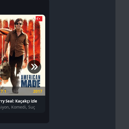
7.1
2017
5.2
2024
6.8
ry Seal: Kaçakçı izle
Miller'ın Favorisi izle
Sakın Ses Ç
siyon, Komedi, Suç
Komedi, Dram
Dram, Kork