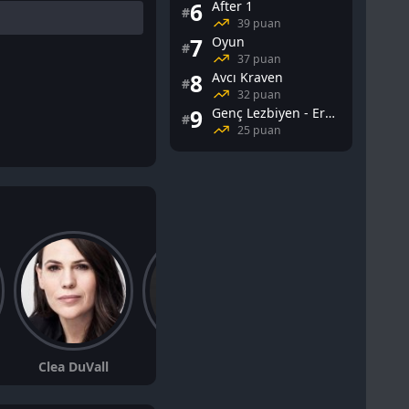
6
After 1
#
39 puan
7
Oyun
#
37 puan
8
Avcı Kraven
#
32 puan
9
Genç Lezbiyen - Erotik
#
25 puan
Clea DuVall
Scoot McNairy
Rory Cochrane