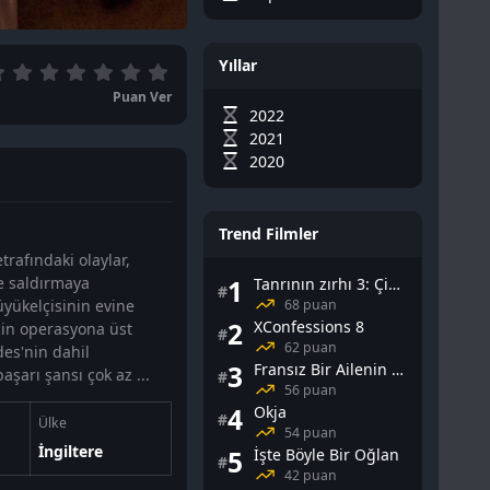
Yıllar
Puan Ver
2022
2021
2020
Trend Filmler
rafındaki olaylar,
e saldırmaya
1
Tanrının zırhı 3: Çin Falı
#
68 puan
üyükelçisinin evine
2
XConfessions 8
çin operasyona üst
#
62 puan
es'nin dahil
3
Fransız Bir Ailenin Cinsel Yaşamı
aşarı şansı çok az ...
#
56 puan
4
Okja
#
Ülke
54 puan
İngiltere
5
İşte Böyle Bir Oğlan
#
42 puan