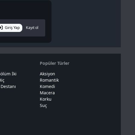
Giriş Yap
Kayıt ol
Popüler Türler
ölüm İki
Aksiyon
Hiç
Romantik
 Destanı
Komedi
Macera
Korku
Suç