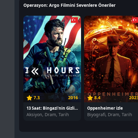
Operasyon: Argo Filmini Sevenlere Öneriler
7.3
2016
8.4
202
13 Saat: Bingazi'nin Gizli Askerleri izle
Oppenheimer izle
Aksiyon, Dram, Tarih
Biyografi, Dram, Tarih