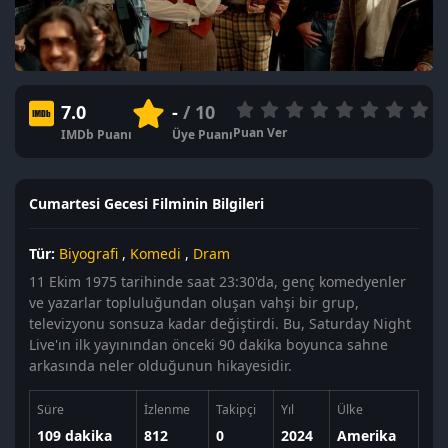
7.0
-
/ 10
Puan Ver
IMDb Puanı
Üye Puanı
Cumartesi Gecesi Filminin Bilgileri
Tür:
Biyografi
,
Komedi
,
Dram
11 Ekim 1975 tarihinde saat 23:30'da, genç komedyenler
ve yazarlar topluluğundan oluşan vahşi bir grup,
televizyonu sonsuza kadar değiştirdi. Bu, Saturday Night
Live'ın ilk yayınından önceki 90 dakika boyunca sahne
arkasında neler olduğunun hikayesidir.
Süre
İzlenme
Takipçi
Yıl
Ülke
109 dakika
812
0
2024
Amerika