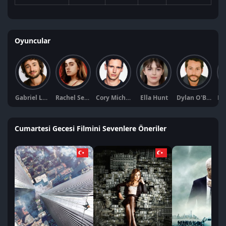
Oyuncular
Gabriel LaBelle
Rachel Sennott
Cory Michael Smith
Ella Hunt
Dylan O'Brien
Em
Cumartesi Gecesi Filmini Sevenlere Öneriler