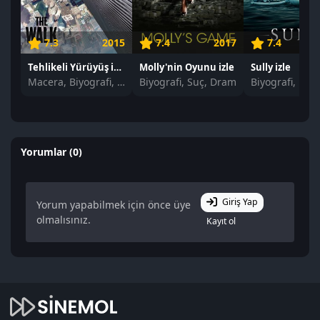
7.3
2015
7.4
2017
7.4
Tehlikeli Yürüyüş izle
Molly'nin Oyunu izle
Sully izle
Macera, Biyografi, Dram
Biyografi, Suç, Dram
Biyografi, Dr
Yorumlar (0)
Giriş Yap
Yorum yapabilmek için önce üye
olmalısınız.
Kayıt ol