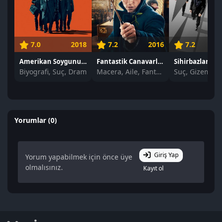
7.0
2018
7.2
2016
7.2
Amerikan Soygunu izle
Fantastik Canavarlar Nelerdir, Nerede Bulunurlar? izle
Biyografi, Suç, Dram
Macera, Aile, Fantastik
Suç, Gizem, Ge
Yorumlar (0)
Giriş Yap
Yorum yapabilmek için önce üye
olmalısınız.
Kayıt ol