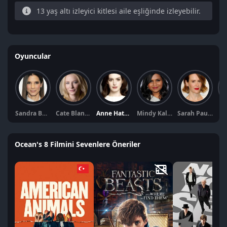
13 yaş altı izleyici kitlesi aile eşliğinde izleyebilir.
Oyuncular
Sandra Bullock
Cate Blanchett
Anne Hathaway
Mindy Kaling
Sarah Paulson
Aw
Ocean's 8 Filmini Sevenlere Öneriler