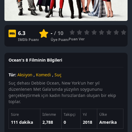
6.3
-
/ 10
Puan Ver
IMDb Puanı
Üye Puanı
Ocean's 8 Filminin Bilgileri
Tür:
Aksiyon
,
Komedi
,
Suç
Suç dehası Debbie Ocean, New York'un her yıl
düzenlenen Met Gala'sında yüzyılın soygununu
gerçekleştirmek için kadın hırsızlardan oluşan bir ekip
toplar.
Süre
İzlenme
Takipçi
Yıl
Ülke
111 dakika
2,788
0
2018
Amerika