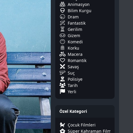
Animasyon
Bilim Kurgu
Dram
Fantastik
Gerilim
Gizem
Komedi
Korku
Macera
Romantik
Savaş
Suç
Polisiye
Tarih
Yerli
Özel Kategori
Çocuk Filmleri
Süper Kahraman Filmleri