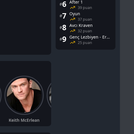
6
After 1
#
39 puan
7
Oyun
#
37 puan
8
Avcı Kraven
#
32 puan
9
Genç Lezbiyen - Erotik
#
25 puan
Keith McErlean
Chris Corrigan
Siobhán McSweeney