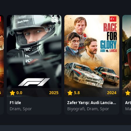
6
0.0
2025
5.8
2024
F1 izle
Zafer Yarışı: Audi Lancia'ya Karşı izle
Art
Dram, Spor
Biyografi, Dram, Spor
Ma