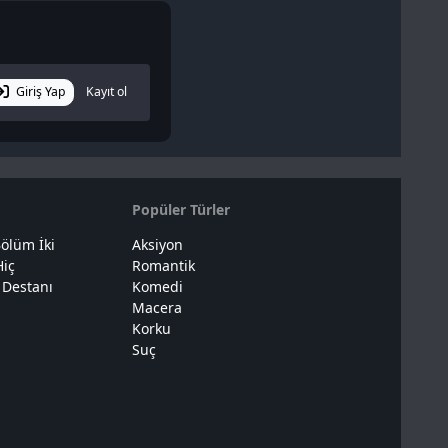
Giriş Yap
Kayıt ol
Popüler Türler
ölüm İki
Aksiyon
Hiç
Romantik
 Destanı
Komedi
Macera
Korku
Suç