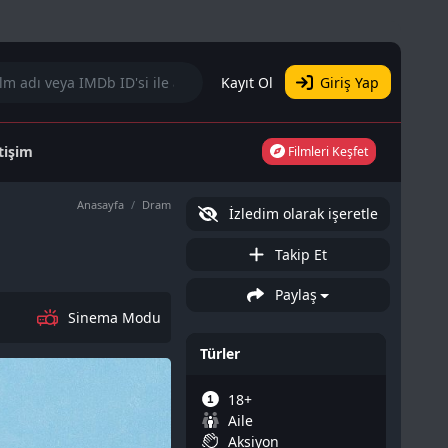
Kayıt Ol
Giriş Yap
etişim
Filmleri Keşfet
Anasayfa
Dram
İzledim olarak işeretle
Takip Et
Paylaş
Sinema Modu
Türler
18+
Aile
Aksiyon