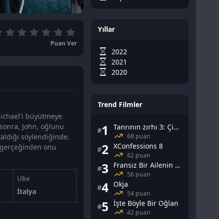
Yıllar
Puan Ver
2022
2021
2020
Trend Filmler
Michael'i büyütmeye
sonra, John, oğlunu
1
Tanrının zırhı 3: Çin Falı
#
68 puan
aldığı söylendiğinde,
2
XConfessions 8
ç gerçeğinden onu
#
62 puan
3
Fransız Bir Ailenin Cinsel Yaşamı
#
56 puan
Ülke
4
Okja
#
İtalya
54 puan
5
İşte Böyle Bir Oğlan
#
42 puan