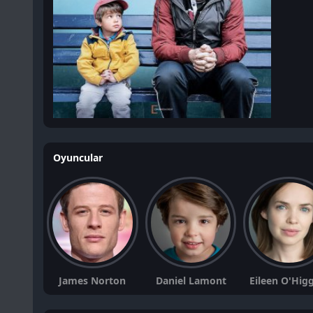
Oyuncular
James Norton
Daniel Lamont
Eileen O'Hig