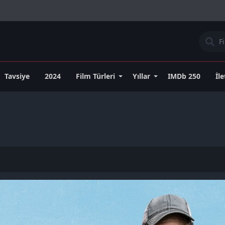
Tavsiye
2024
Film Türleri
Yıllar
IMDb 250
İl