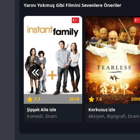
Yarını Yokmuş Gibi Filmini Sevenlere Öneriler
7.3
2018
7.6
200
Şipşak Aile izle
Korkusuz izle
Komedi, Dram
Aksiyon, Biyografi, Dram