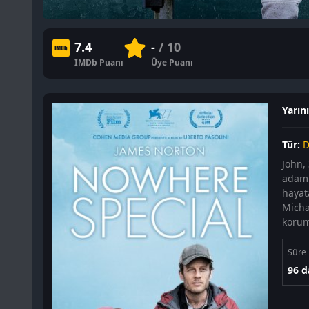
7.4
-
/ 10
IMDb Puanı
Üye Puanı
Yarın
Tür:
D
John,
adamı
hayat
Micha
korum
Süre
96 d