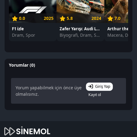
0.0
2025
5.8
2024
7.0
F1 izle
Zafer Yarışı: Audi Lancia'ya Karşı izle
Arthur the King
Dram, Spor
Biyografi, Dram, Spor
Macera, Dram,
Yorumlar (0)
Giriş Yap
Yorum yapabilmek için önce üye
olmalısınız.
Kayıt ol