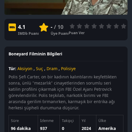
4.1
-
/ 10
Puan Ver
IMDb Puanı
Üye Puanı
Boneyard Filminin Bilgileri
Tür:
Aksiyon
,
Suç
,
Dram
,
Polisiye
Polis Şefi Carter, on bir kadının kalıntılarını keşfettikten
sonra, ünlü "mezarlık" cinayetlerinden sorumlu seri
katilin profilini çıkarmak için FBI Özel Ajanı Petrovick
görevlendirilir. Polis teşkilatı, narkotik birimi ve FBI
arasında gerilim tırmanırken, karmaşık bir entrika ağı
herkesi şüpheli durumuna düşürür.
Süre
İzlenme
Takipçi
Yıl
Ülke
96 dakika
937
0
2024
Amerika