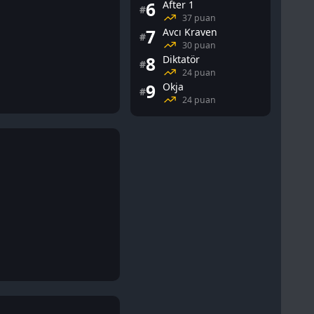
6
After 1
#
37 puan
7
Avcı Kraven
#
30 puan
8
Diktatör
#
24 puan
9
Okja
#
24 puan