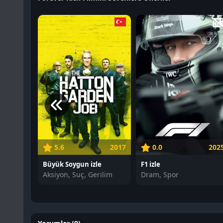
5.6
2017
0.0
202
Büyük Soygun izle
F1 izle
Aksiyon, Suç, Gerilim
Dram, Spor