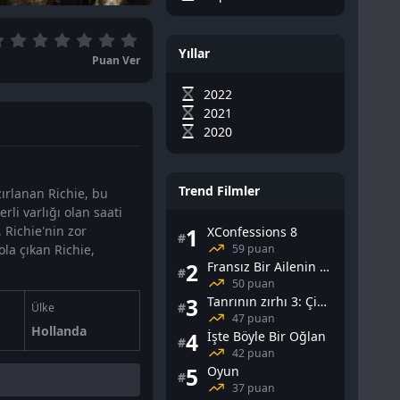
Yıllar
Puan Ver
2022
2021
2020
Trend Filmler
zırlanan Richie, bu
li varlığı olan saati
 Richie'nin zor
1
XConfessions 8
#
59 puan
ola çıkan Richie,
2
Fransız Bir Ailenin Cinsel Yaşamı
#
50 puan
3
Tanrının zırhı 3: Çin Falı
#
Ülke
47 puan
Hollanda
4
İşte Böyle Bir Oğlan
#
42 puan
5
Oyun
#
37 puan