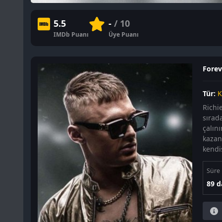
5.5
-
/ 10
IMDb Puanı
Üye Puanı
Foreve
Tür:
K
Richi
sırad
çalını
kazanı
kendi
Süre
89 d