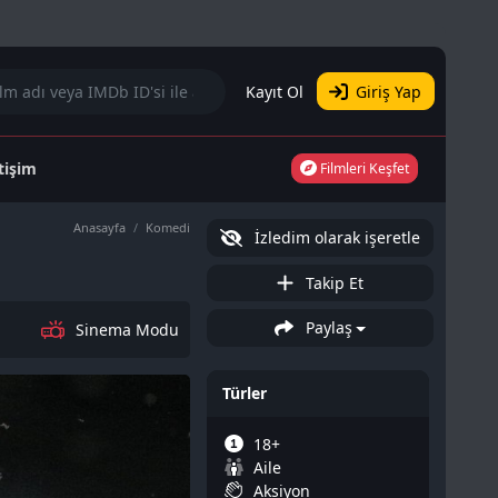
Kayıt Ol
Giriş Yap
etişim
Filmleri Keşfet
Anasayfa
Komedi
İzledim olarak işeretle
Takip Et
Paylaş
Sinema Modu
Türler
18+
Aile
Aksiyon