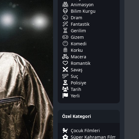
Animasyon
Bilim Kurgu
Dram
Fantastik
Gerilim
Gizem
Komedi
Korku
Macera
Romantik
Savaş
Suç
Polisiye
Tarih
Yerli
Özel Kategori
Çocuk Filmleri
Süper Kahraman Filmleri