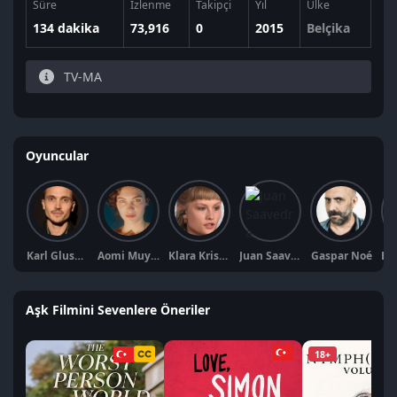
Süre
İzlenme
Takipçi
Yıl
Ülke
134 dakika
73,916
0
2015
Belçika
TV-MA
Oyuncular
Karl Glusman
Aomi Muyock
Klara Kristin
Juan Saavedra
Gaspar Noé
Aşk Filmini Sevenlere Öneriler
18+