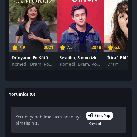
7.9
2021
7.5
2018
6.6
Dünyanın En Kötü İnsanı izle
Sevgiler, Simon izle
İtiraf: Bölüm 2 
Komedi, Dram, Romantik
Komedi, Dram, Romantik
Dram
Yorumlar (0)
Giriş Yap
Yorum yapabilmek için önce üye
olmalısınız.
Kayıt ol