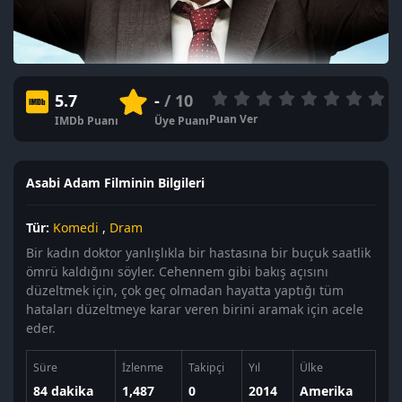
5.7
-
/ 10
Puan Ver
IMDb Puanı
Üye Puanı
Asabi Adam Filminin Bilgileri
Tür:
Komedi
,
Dram
Bir kadın doktor yanlışlıkla bir hastasına bir buçuk saatlik
ömrü kaldığını söyler. Cehennem gibi bakış açısını
düzeltmek için, çok geç olmadan hayatta yaptığı tüm
hataları düzeltmeye karar veren birini aramak için acele
eder.
Süre
İzlenme
Takipçi
Yıl
Ülke
84 dakika
1,487
0
2014
Amerika