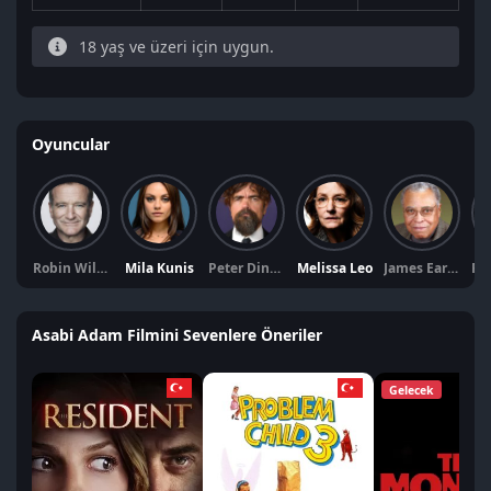
18 yaş ve üzeri için uygun.
Oyuncular
Robin Williams
Mila Kunis
Peter Dinklage
Melissa Leo
James Earl Jones
Asabi Adam Filmini Sevenlere Öneriler
Gelecek