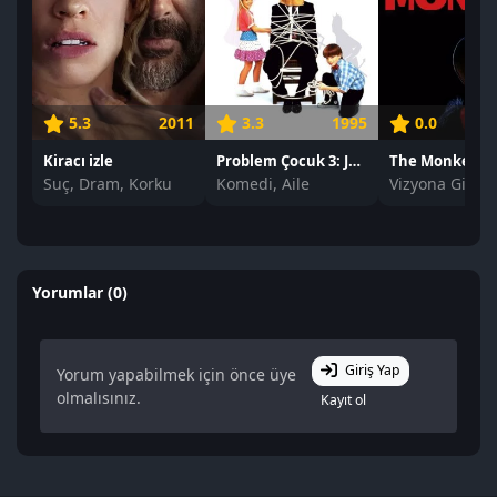
5.3
2011
3.3
1995
0.0
Kiracı izle
Problem Çocuk 3: Junior Aşık Oldu izle
The Monkey iz
Suç, Dram, Korku
Komedi, Aile
Vizyona Girec
Yorumlar (0)
Giriş Yap
Yorum yapabilmek için önce üye
olmalısınız.
Kayıt ol