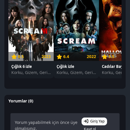
6.5
2023
6.4
2022
5.5
Çığlık 6 izle
Çığlık izle
Korku, Gizem, Gerilim
Korku, Gizem, Gerilim
Korku, Gerilim
Yorumlar (0)
Giriş Yap
Yorum yapabilmek için önce üye
olmalısınız.
Kayıt ol