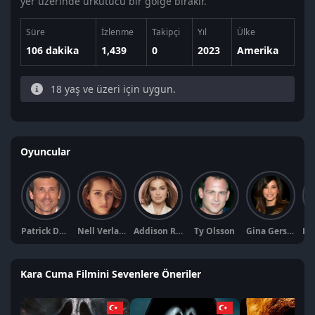
yer üzerinde ürkütücü bir gölge bırakır.
Süre
İzlenme
Takipçi
Yıl
Ülke
106 dakika
1,439
0
2023
Amerika
18 yaş ve üzeri için uygun.
Oyuncular
Patrick Dempsey
Nell Verlaque
Addison Rae
Ty Olsson
Gina Gershon
Kara Cuma Filmini Sevenlere Öneriler