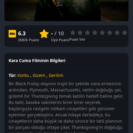
6.3
-
/ 10
Puan Ver
IMDb Puanı
Üye Puanı
Kara Cuma Filminin Bilgileri
Tür:
Korku
,
Gizem
,
Gerilim
Bir Black Friday olayının trajik bir şekilde sona ermesinin
ardından, Plymouth, Massachusetts, tatilin doğduğu yer,
gizemli bir Thanksgiving temalı katilin hedefi haline gelir.
Bu katil, kasaba sakinlerini birer birer seçerek,
başlangıçta rastgele intikam cinayetleri gibi görünen
eylemler gerçekleştirir. Ancak hikaye ilerledikçe, bu
cinayetlerin daha büyük ve daha sinsice bir tatil planının
bir parçası olduğu ortaya çıkar, Thanksgiving'in doğduğu