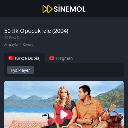
50 İlk Öpücük izle (2004)
50 First Dates
Anasayfa
Komedi
Türkçe Dublaj
Fragman
Fys Player