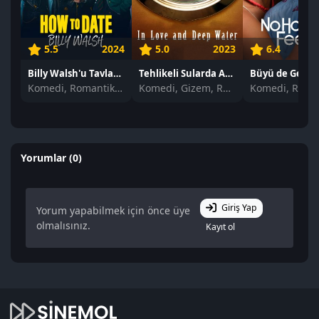
5.5
2024
5.0
2023
6.4
Billy Walsh'u Tavlamak izle
Tehlikeli Sularda Aşk izle
Büyü de Gel izl
Komedi, Romantik, Gençlik
Komedi, Gizem, Romantik
Komedi, Roma
Yorumlar (0)
Giriş Yap
Yorum yapabilmek için önce üye
olmalısınız.
Kayıt ol