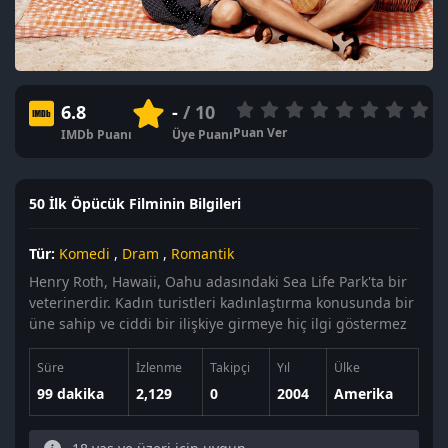
6.8
-
/ 10
Puan Ver
IMDb Puanı
Üye Puanı
50 İlk Öpücük Filminin Bilgileri
Tür:
Komedi
,
Dram
,
Romantik
Henry Roth, Hawaii, Oahu adasındaki Sea Life Park'ta bir
veterinerdir. Kadın turistleri kadınlaştırma konusunda bir
üne sahip ve ciddi bir ilişkiye girmeye hiç ilgi göstermez
Süre
İzlenme
Takipçi
Yıl
Ülke
99 dakika
2,129
0
2004
Amerika