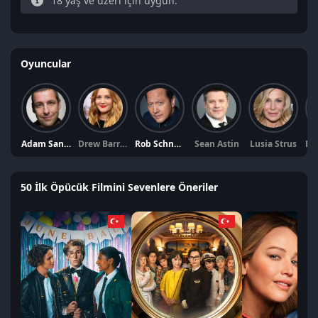
18 yaş ve üzeri için uygun.
Oyuncular
Adam Sandler
Drew Barrymore
Rob Schneider
Sean Astin
Lusia Strus
50 İlk Öpücük Filmini Sevenlere Öneriler