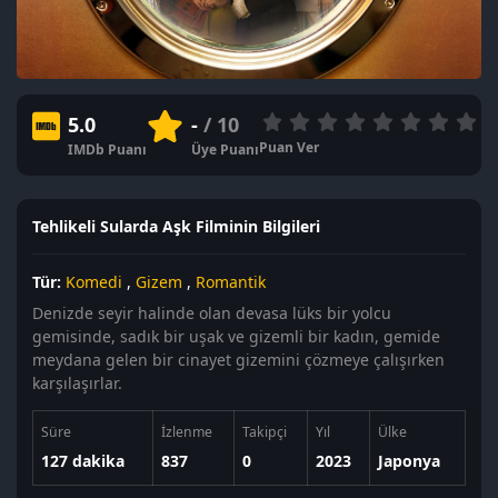
5.0
-
/ 10
Puan Ver
IMDb Puanı
Üye Puanı
Tehlikeli Sularda Aşk Filminin Bilgileri
Tür:
Komedi
,
Gizem
,
Romantik
Denizde seyir halinde olan devasa lüks bir yolcu
gemisinde, sadık bir uşak ve gizemli bir kadın, gemide
meydana gelen bir cinayet gizemini çözmeye çalışırken
karşılaşırlar.
Süre
İzlenme
Takipçi
Yıl
Ülke
127 dakika
837
0
2023
Japonya