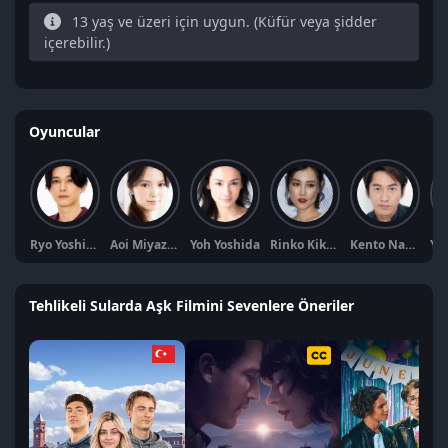
13 yaş ve üzeri için uygun. (Küfür veya şidder
içerebilir.)
Oyuncular
Ryo Yoshizawa
Aoi Miyazaki
Yoh Yoshida
Rinko Kikuchi
Kento Nagayama
Tehlikeli Sularda Aşk Filmini Sevenlere Öneriler