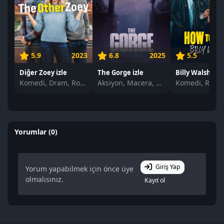
5.9
2023
6.8
2025
5.5
Diğer Zoey izle
The Gorge izle
Komedi, Dram, Romantik
Aksiyon, Macera, Korku, Romantik, Bilim Kurgu
Yorumlar (0)
Giriş Yap
Yorum yapabilmek için önce üye
olmalısınız.
Kayıt ol