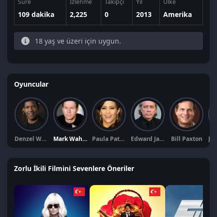
Süre
İzlenme
Takipçi
Yıl
Ülke
109 dakika
2,225
0
2013
Amerika
18 yaş ve üzeri için uygun.
Oyuncular
Denzel Washington
Mark Wahlberg
Paula Patton
Edward James Olmos
Bill Paxton
Zorlu İkili Filmini Sevenlere Öneriler