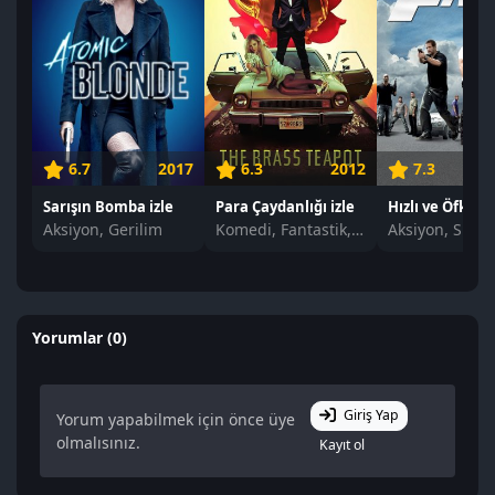
6.7
2017
6.3
2012
7.3
Sarışın Bomba izle
Para Çaydanlığı izle
Aksiyon, Gerilim
Komedi, Fantastik, Gerilim
Yorumlar (0)
Giriş Yap
Yorum yapabilmek için önce üye
olmalısınız.
Kayıt ol