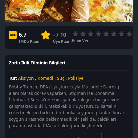
6.7
-
/ 10
Puan Ver
IMDb Puanı
Üye Puanı
Zorlu İkili Filminin Bilgileri
Tür:
Aksiyon
,
Komedi
,
Suç
,
Polisiye
Bobby Trench, DEA (Uyuşturucuyla Mücadele Dairesi)
ajanı olarak görev yaparken, Stigman ise Donanma
İstihbarat Servisi'nde bir ajan olarak gizli bir görevde
çalışmaktadır. İkili, Meksikalı bir uyuşturucu kartelini
çökertmek için birlikte bir banka soygunu planlar. Ancak
soygun sırasında beklenmedik bir şekilde, çaldıkları
paranın aslında CIA'e ait olduğunu keşfederler.