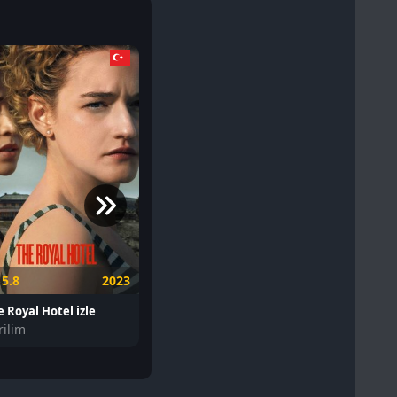
18+
5.8
2023
6.3
2021
6.0
 Royal Hotel izle
Haz izle
rilim
Erotik