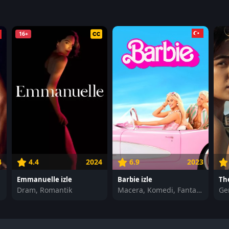
16+
4
4.4
2024
6.9
2023
Emmanuelle izle
Barbie izle
The
Dram, Romantik
Macera, Komedi, Fantastik
Ge