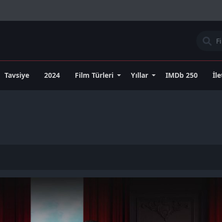
Tavsiye
2024
Film Türleri
Yıllar
IMDb 250
İl