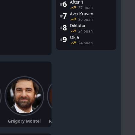
6
After 1
#
37 puan
7
Avcı Kraven
#
30 puan
8
Diktatör
#
24 puan
9
Okja
#
24 puan
Grégory Montel
Rachel Matthews
Fola Evans-Akingbola