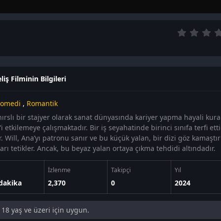
iş Filminin Bilgileri
omedi
,
Romantik
hırslı bir stajyer olarak sanat dünyasında kariyer yapma hayali kur
’i etkilemeye çalışmaktadır. Bir iş seyahatinde birinci sınıfa terfi etti
r. Will, Ana’yı patronu sanır ve bu küçük yalan, bir dizi göz kamaştı
ları tetikler. Ancak, bu beyaz yalan ortaya çıkma tehdidi altındadır.
İzlenme
Takipçi
Yıl
dakika
2,370
0
2024
18 yaş ve üzeri için uygun.