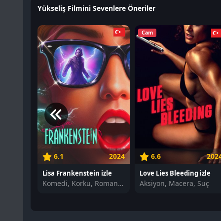
Yükseliş Filmini Sevenlere Öneriler
Cam
6.1
2024
6.6
202
Lisa Frankenstein izle
Love Lies Bleeding izle
Komedi, Korku, Romantik
Aksiyon, Macera, Suç