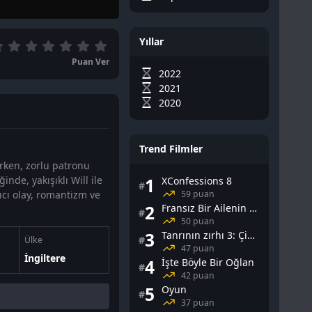
Yıllar
Puan Ver
2022
2021
2020
Trend Filmler
arken, zorlu patronu
ğinde, yakışıklı Will ile
1
XConfessions 8
#
59 puan
rıcı olay, romantizm ve
2
Fransız Bir Ailenin Cinsel Yaşamı
#
50 puan
3
Tanrının zırhı 3: Çin Falı
#
Ülke
47 puan
İngiltere
4
İşte Böyle Bir Oğlan
#
42 puan
5
Oyun
#
37 puan