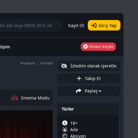
Kayıt Ol
Giriş Yap
etişim
Filmleri Keşfet
Anasayfa
Komedi
İzledim olarak işeretle
Takip Et
Paylaş
Sinema Modu
Türler
18+
Aile
Aksiyon