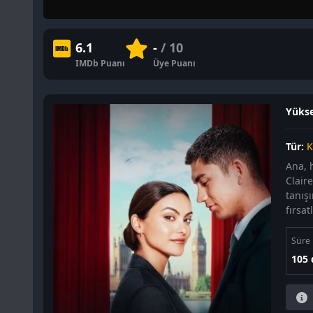
6.1
-
/ 10
IMDb Puanı
Üye Puanı
Yüksel
Tür:
K
Ana, 
Claire
tanışı
fırsat
Süre
105 