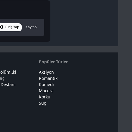
Giriş Yap
Kayıt ol
Popüler Türler
ölüm İki
Aksiyon
Hiç
Romantik
 Destanı
Komedi
Macera
Korku
Suç