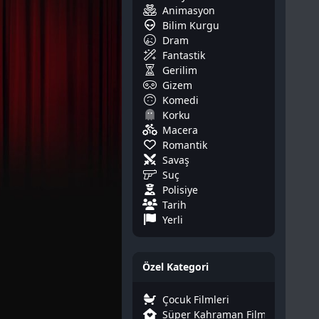
Animasyon
Bilim Kurgu
Dram
Fantastik
Gerilim
Gizem
Komedi
Korku
Macera
Romantik
Savaş
Suç
Polisiye
Tarih
Yerli
Özel Kategori
Çocuk Filmleri
Süper Kahraman Filmleri