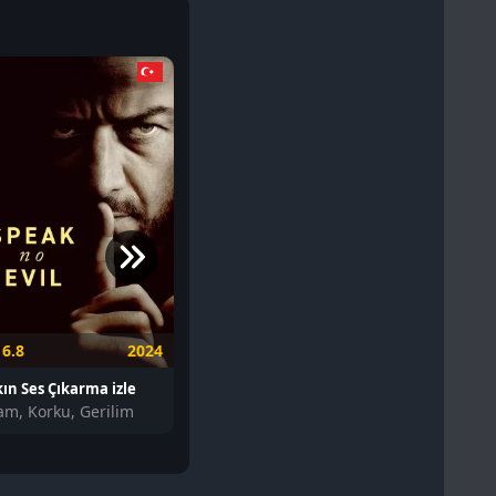
6.8
2024
4.7
2024
6.1
ın Ses Çıkarma izle
The Crow: Ölümsüz izle
Lisa Franke
am, Korku, Gerilim
Aksiyon, Suç, Fantastik