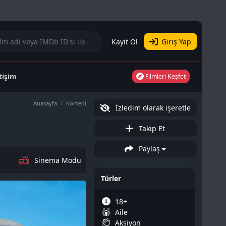
Kayıt Ol
Giriş Yap
etişim
Filmleri Keşfet
Anasayfa
Komedi
İzledim olarak işeretle
Takip Et
Paylaş
Sinema Modu
Türler
18+
Aile
Aksiyon