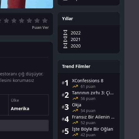
Yıllar
Puan Ver
2022
2021
2020
Trend Filmler
restoranı çığ düşüyor.
ilesini korumasız
1
XConfessions 8
#
61 puan
2
Tanrının zırhı 3: Çin Falı
#
56 puan
Ülke
3
Okja
#
Amerika
54 puan
4
Fransız Bir Ailenin Cinsel Yaşamı
#
52 puan
5
İşte Böyle Bir Oğlan
#
42 puan