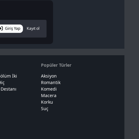
Giriş Yap
Kayıt ol
Popüler Türler
ölüm İki
Aksiyon
Hiç
Romantik
 Destanı
Komedi
Macera
Korku
Suç