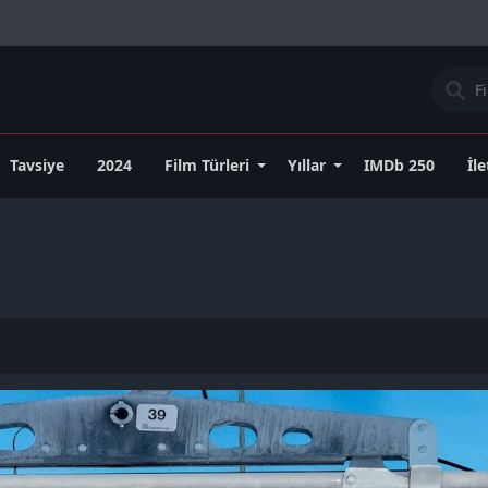
Tavsiye
2024
Film Türleri
Yıllar
IMDb 250
İl