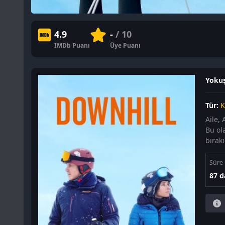
4.9
-
/ 10
IMDb Puanı
Üye Puanı
Yokuş
Tür:
K
Aile, 
Bu ol
bırakı
Süre
87 d