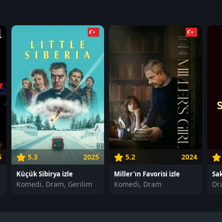
5
5.3
2025
5.2
2024
Küçük Sibirya izle
Miller'ın Favorisi izle
Sak
Komedi, Dram, Gerilim
Komedi, Dram
Dr