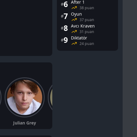
6
After 1
#
38 puan
7
Oyun
#
37 puan
8
Avcı Kraven
#
31 puan
9
Diktatör
#
24 puan
Julian Grey
Giulio Berruti
Nadiv Molcho