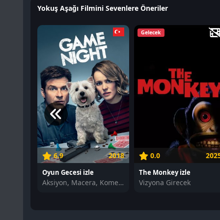
Yokuş Aşağı Filmini Sevenlere Öneriler
Gelecek
6.9
2018
0.0
202
Oyun Gecesi izle
The Monkey izle
Aksiyon, Macera, Komedi
Vizyona Girecek