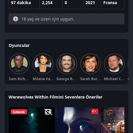
97 dakika
2,254
0
2021
Fransa
18 yaş ve üzeri için uygun.
Oyuncular
Sam Richardson
Milana Vayntrub
George Basil
Sarah Burns
Michael Chernus
Werewolves Within Filmini Sevenlere Öneriler
Gelecek