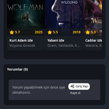
5.7
2025
5.5
2018
5.3
Kurt Adam izle
Yabani izle
Cadılar izle
Vizyona Girecek
Dram, Fantastik, Korku
Yorumlar (0)
Giriş Yap
Yorum yapabilmek için önce üye
olmalısınız.
Kayıt ol