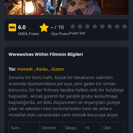
6.0
-
/ 10
Puan Ver
IMDb Puanı
Üye Puanı
Werewolves Within Filminin Bilgileri
Tür:
Komedi
,
Korku
,
Gizem
Zorunlu bir boru hattı, küçük bir kasabanın sakinleri
arasında düşmanlıklara yol açar, yeni gelen bir orman
korucusu, bir kar fırtınası kasaba halkını eski bir kulübeye
hapseder.. Ancak gizemli bir yaratık grubu korkutmaya
başladığında, en kötü düşünceleri ve önyargıları yüzeye
çıkar ve sakinleri hem birbirlerinden hem de onlara
musallat olan canavardan canlı tutmak korucuya düşer.
Süre
İzlenme
Takipçi
Yıl
Ülke