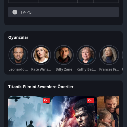
TV-PG
Oyuncular
Leonardo DiCaprio
Kate Winslet
Billy Zane
Kathy Bates
Frances Fisher
Titanik Filmini Sevenlere Öneriler