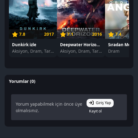
7.8
2017
7.1
2016
7.4
Dunkirk izle
Deepwater Horizon: Büyük Felaket izle
Sıradan Melekl
Aksiyon, Dram, Tarih
Aksiyon, Dram, Tarih
Dram
Yorumlar (0)
Giriş Yap
Yorum yapabilmek için önce üye
olmalısınız.
Kayıt ol