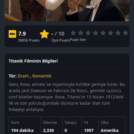
7.9
-
/ 10
Puan Ver
IMDb Puanı
Üye Puanı
Titanik Filminin Bilgileri
Tür:
Dram
,
Romantik
Genç Rose, annesi ve nişanlısıyla birlikte gemiye biner. Bu
arada Jack Dawson ve Fabrizio De Rossi, gemide üçüncü
sınıf biletler kazanıyor. Rose, Titanic'in 15 Nisan 1912'deki
ilk ve son yolculuğundaki ölümüne kadar olan tüm
hikayeyi anlatıyor.
Süre
İzlenme
Takipçi
Yıl
Ülke
194 dakika
2,330
0
1997
Amerika