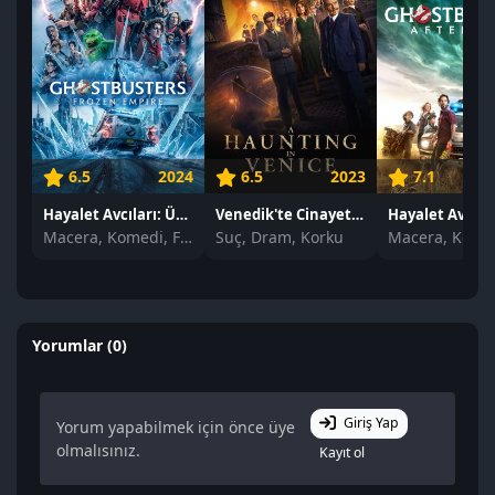
6.5
2024
6.5
2023
7.1
Hayalet Avcıları: Ürperti izle
Venedik'te Cinayet izle
Macera, Komedi, Fantastik
Suç, Dram, Korku
Yorumlar (0)
Giriş Yap
Yorum yapabilmek için önce üye
olmalısınız.
Kayıt ol