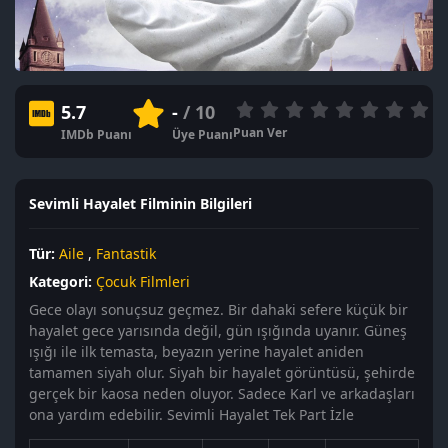
5.7
-
/ 10
Puan Ver
IMDb Puanı
Üye Puanı
Sevimli Hayalet Filminin Bilgileri
Tür:
Aile
,
Fantastik
Kategori:
Çocuk Filmleri
Gece olayı sonuçsuz geçmez. Bir dahaki sefere küçük bir
hayalet gece yarısında değil, gün ışığında uyanır. Güneş
ışığı ile ilk temasta, beyazın yerine hayalet aniden
tamamen siyah olur. Siyah bir hayalet görüntüsü, şehirde
gerçek bir kaosa neden oluyor. Sadece Karl ve arkadaşları
ona yardım edebilir. Sevimli Hayalet Tek Part İzle