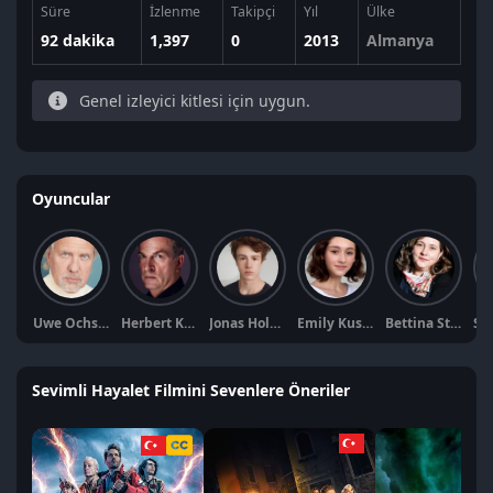
Süre
İzlenme
Takipçi
Yıl
Ülke
92 dakika
1,397
0
2013
Almanya
Genel izleyici kitlesi için uygun.
Oyuncular
Uwe Ochsenknecht
Herbert Knaup
Jonas Holdenrieder
Emily Kusche
Bettina Stucky
Sevimli Hayalet Filmini Sevenlere Öneriler