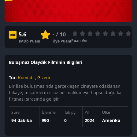
5.6
-
/ 10
Puan Ver
IMDb Puanı
Üye Puanı
Buluşmaz Olaydık Filminin Bilgileri
Tür:
Komedi
,
Gizem
Bir lise buluşmasında gerçekleşen cinayete odaklanan
hikaye, misafirlerin ıssız bir malikaneye hapsolduğu kar
fırtınası sırasında gelişir.
Süre
İzlenme
Takipçi
Yıl
Ülke
94 dakika
990
0
2024
Amerika