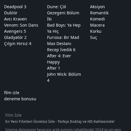
Deadpool 3
Dune: Çöl
Aksiyon
Dublör
Gezegeni Bölüm
Romantik
Avcı Kraven
İki
Komedi
Venom: Son Dans
Bad Boys: Ya Hep
Macera
Avengers 5
Ya Hiç
Korku
Gladyatör 2
Furiosa: Bir Mad
Suç
Çılgın Hırsız 4
Max Destanı
Recep İvedik 6
After 4: Ever
Happy
After 1
John Wick: Bölüm
4
film izle
deneme bonusu
Film İzle
En Yeni Filmleri Ücretsiz İzle - Türkçe Dublaj ve HD Kalitesinde!
Sinema dünyasının heyecanı artık evinizin rahatlığında! 2024'ün en yeni