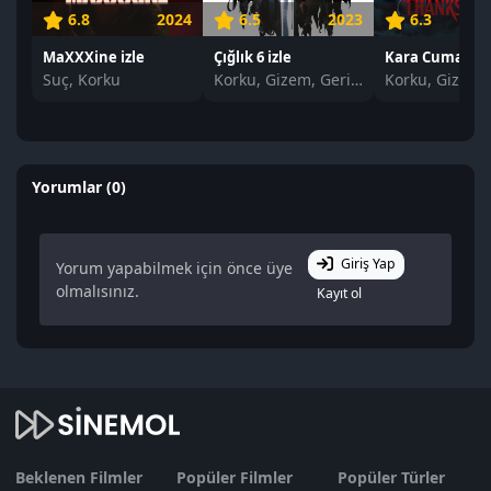
6.8
2024
6.5
2023
6.3
MaXXXine izle
Çığlık 6 izle
Kara Cuma izle
Suç, Korku
Korku, Gizem, Gerilim
Yorumlar (0)
Giriş Yap
Yorum yapabilmek için önce üye
olmalısınız.
Kayıt ol
Beklenen Filmler
Popüler Filmler
Popüler Türler