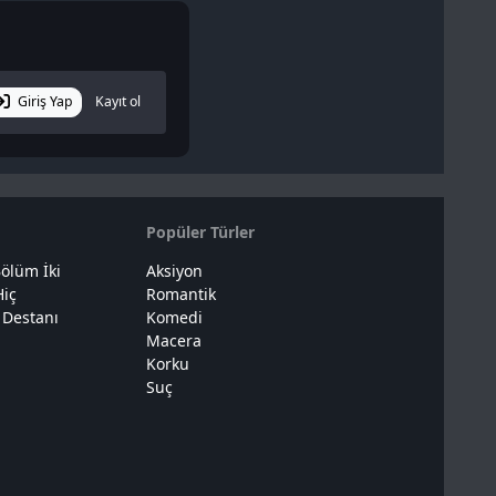
Giriş Yap
Kayıt ol
Popüler Türler
ölüm İki
Aksiyon
Hiç
Romantik
 Destanı
Komedi
Macera
Korku
Suç