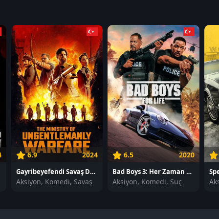
4
6.9
2024
6.5
2020
Gayribeyefendi Savaş Dairesi izle
Bad Boys 3: Her Zaman Çılgın izle
Spe
Aksiyon, Komedi, Savaş
Aksiyon, Komedi, Suç
Ak