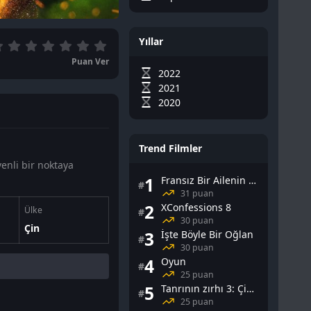
Yıllar
Puan Ver
2022
2021
2020
Trend Filmler
venli bir noktaya
1
Fransız Bir Ailenin Cinsel Yaşamı
#
31 puan
2
XConfessions 8
Ülke
#
30 puan
Çin
3
İşte Böyle Bir Oğlan
#
30 puan
4
Oyun
#
25 puan
5
Tanrının zırhı 3: Çin Falı
#
25 puan