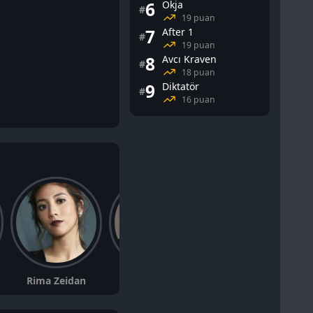
6
Okja
#
19 puan
7
After 1
#
19 puan
8
Avcı Kraven
#
18 puan
9
Diktatör
#
16 puan
Rima Zeidan
Pilou Asbæk
Amadeus Serafini