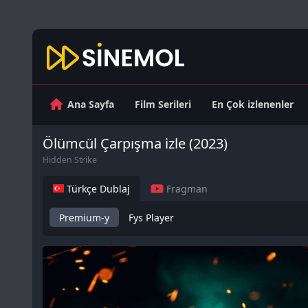
Ana Sayfa
Film Serileri
En Çok izlenenler
Ölümcül Çarpışma izle (2023)
Hidden Strike
Türkçe Dublaj
Fragman
Premium-y
Fys Player