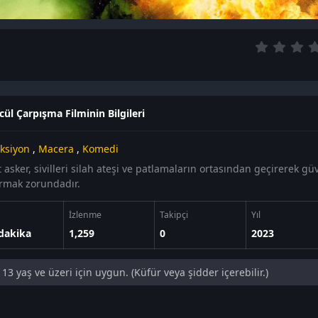
ül Çarpışma Filminin Bilgileri
ksiyon
,
Macera
,
Komedi
it asker, sivilleri silah ateşi ve patlamaların ortasından geçirerek gü
ırmak zorundadır.
İzlenme
Takipçi
Yıl
dakika
1,259
0
2023
13 yaş ve üzeri için uygun. (Küfür veya şidder içerebilir.)