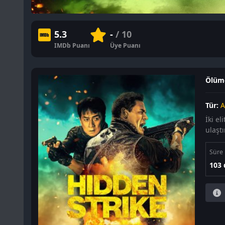
5.3
-
/ 10
IMDb Puanı
Üye Puanı
Ölümc
Tür:
A
İki el
ulaşt
Süre
103 