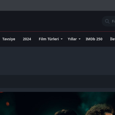
Tavsiye
2024
Film Türleri
Yıllar
IMDb 250
İl