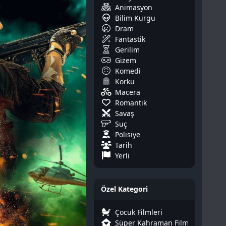
Animasyon
Bilim Kurgu
Dram
Fantastik
Gerilim
Gizem
Komedi
Korku
Macera
Romantik
Savaş
Suç
Polisiye
Tarih
Yerli
Özel Kategori
Çocuk Filmleri
Süper Kahraman Filmleri