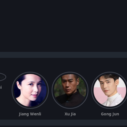
i
Jiang Wenli
Xu Jia
Gong Jun