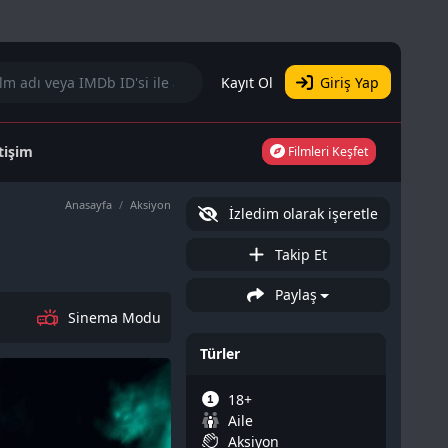
Kayıt Ol
Giriş Yap
etişim
Filmleri Keşfet
Anasayfa
Aksiyon
İzledim olarak işeretle
Takip Et
Paylaş
Sinema Modu
Türler
18+
Aile
Aksiyon