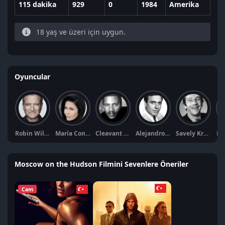
115 dakika
929
0
1984
Amerika
18 yaş ve üzeri için uygun.
Oyuncular
Robin Williams
María Conchita Alonso
Cleavant Derricks
Alejandro Rey
Savely Kramarov
El
Moscow on the Hudson Filmini Sevenlere Öneriler
Cam