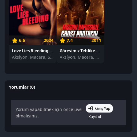
6.6
2024
7.4
2011
Love Lies Bleeding izle
Görevimiz Tehlike 4: Hayalet Protokol izle
Aksiyon, Macera, Suç
Aksiyon, Macera, Gerilim
Yorumlar (0)
Giriş Yap
Yorum yapabilmek için önce üye
olmalısınız.
Kayıt ol