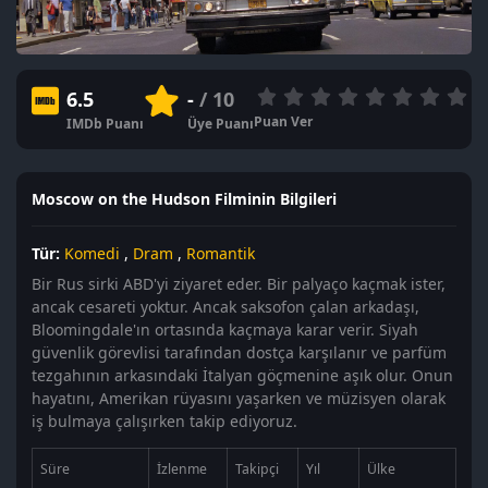
6.5
-
/ 10
Puan Ver
IMDb Puanı
Üye Puanı
Moscow on the Hudson Filminin Bilgileri
Tür:
Komedi
,
Dram
,
Romantik
Bir Rus sirki ABD'yi ziyaret eder. Bir palyaço kaçmak ister,
ancak cesareti yoktur. Ancak saksofon çalan arkadaşı,
Bloomingdale'ın ortasında kaçmaya karar verir. Siyah
güvenlik görevlisi tarafından dostça karşılanır ve parfüm
tezgahının arkasındaki İtalyan göçmenine aşık olur. Onun
hayatını, Amerikan rüyasını yaşarken ve müzisyen olarak
iş bulmaya çalışırken takip ediyoruz.
Süre
İzlenme
Takipçi
Yıl
Ülke