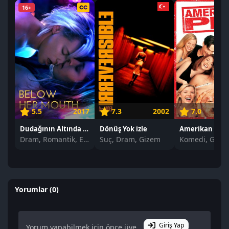
16+
5.5
2017
7.3
2002
7.0
Dudağının Altında izle
Dönüş Yok izle
Dram, Romantik, Erotik
Suç, Dram, Gizem
Komedi, Gençl
Yorumlar (0)
Giriş Yap
Yorum yapabilmek için önce üye