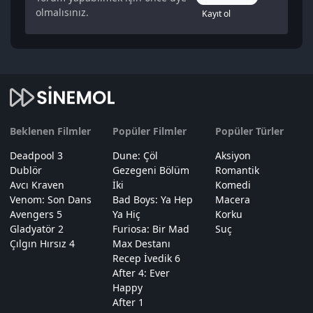
olmalısınız.
Kayıt ol
Beklenen Filmler
Popüler Filmler
Popüler Türler
Deadpool 3
Dune: Çöl
Aksiyon
Dublör
Gezegeni Bölüm
Romantik
Avcı Kraven
İki
Komedi
Venom: Son Dans
Bad Boys: Ya Hep
Macera
Avengers 5
Ya Hiç
Korku
Gladyatör 2
Furiosa: Bir Mad
Suç
Çılgın Hırsız 4
Max Destanı
Recep İvedik 6
After 4: Ever
Happy
After 1