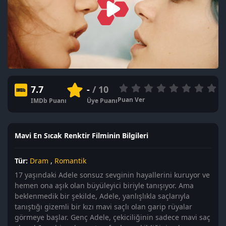
7.7
-
/ 10
Puan Ver
IMDb Puanı
Üye Puanı
Mavi En Sıcak Renktir Filminin Bilgileri
Tür:
Dram
,
Romantik
17 yaşındaki Adele sonsuz sevginin hayallerini kuruyor ve
hemen ona aşık olan büyüleyici biriyle tanışıyor. Ama
beklenmedik bir şekilde, Adele, yanlışlıkla saçlarıyla
tanıştığı gizemli bir kızı mavi saçlı olan garip rüyalar
görmeye başlar. Genç Adele, çekiciliğinin sadece mavi saç