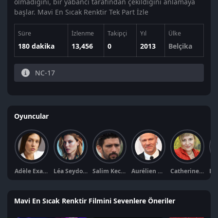
olmadığını, bir yabancı tarafından çekildiğini anlamaya
başlar. Mavi En Sıcak Renktir Tek Part İzle
Süre
İzlenme
Takipçi
Yıl
Ülke
180 dakika
13,456
0
2013
Belçika
NC-17
Oyuncular
Adèle Exarchopoulos
Léa Seydoux
Salim Kechiouche
Aurélien Recoing
Catherine Salée
Mavi En Sıcak Renktir Filmini Sevenlere Öneriler