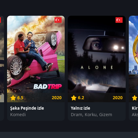
1
6.5
2020
6.2
2020
e
Şaka Peşinde izle
Yalnız izle
Kir
Komedi
Dram, Korku, Gizem