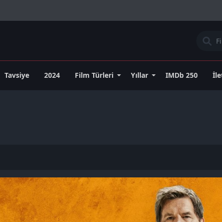
Tavsiye
2024
Film Türleri
Yıllar
IMDb 250
İl