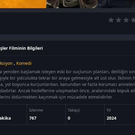
ler Filminin Bilgileri
ksiyon
,
Komedi
 yeniden başlamak isteyen eski bir suçlunun planları, deliliğin sını
iyle bir yolculukta tekrar bir araya gelmesiyle alt üst olur. İkilini
da, yol boyunca kurşunlardan, kanundan ve fazla korumacı annele
dadırlar. Ancak hedeflerine ulaşmadan önce, aralarındaki kopuk ail
rlerini öldürmekten kaçınmak için mücadele etmelidirler.
İzlenme
Takipçi
Yıl
akika
767
0
2024