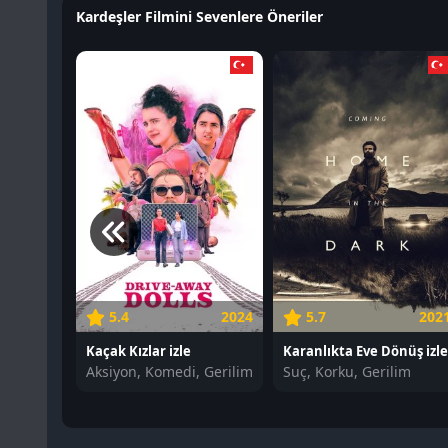
Kardeşler Filmini Sevenlere Öneriler
5.4
2024
5.7
202
Kaçak Kızlar izle
Karanlıkta Eve Dönüş izl
Aksiyon, Komedi, Gerilim
Suç, Korku, Gerilim