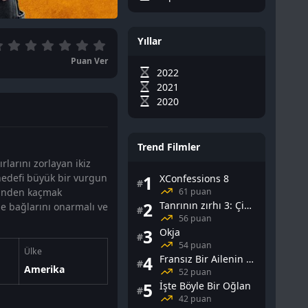
Yıllar
Puan Ver
2022
2021
2020
Trend Filmler
rlarını zorlayan ikiz
n hedefi büyük bir vurgun
1
XConfessions 8
#
61 puan
rinden kaçmak
2
Tanrının zırhı 3: Çin Falı
e bağlarını onarmalı ve
#
56 puan
3
Okja
#
54 puan
Ülke
4
Fransız Bir Ailenin Cinsel Yaşamı
#
Amerika
52 puan
5
İşte Böyle Bir Oğlan
#
42 puan