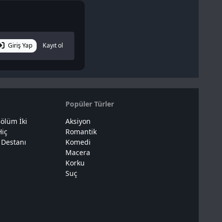
Giriş Yap
Kayıt ol
Popüler Türler
ölüm İki
Aksiyon
Hiç
Romantik
 Destanı
Komedi
Macera
Korku
Suç