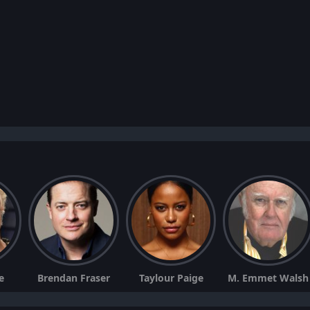
e
Brendan Fraser
Taylour Paige
M. Emmet Walsh