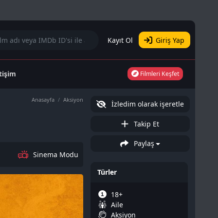
Kayıt Ol
Giriş Yap
etişim
Filmleri Keşfet
Anasayfa
Aksiyon
İzledim olarak işeretle
Takip Et
Paylaş
Sinema Modu
Türler
18+
Aile
Aksiyon