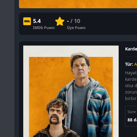
5.4
-
/ 10
IMDb Puanı
Üye Puanı
Kardeş
Tür:
A
Hayata
kardeş
olsa 
zorun
birbi
Süre
88 d