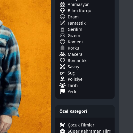
Animasyon
Bilim Kurgu
Dram
Fantastik
Gerilim
Gizem
Komedi
Korku
Macera
Romantik
Savaş
Suç
Polisiye
Tarih
Yerli
Özel Kategori
Çocuk Filmleri
Süper Kahraman Filmleri