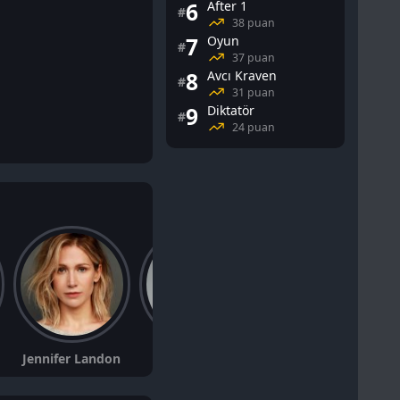
6
After 1
#
38 puan
7
Oyun
#
37 puan
8
Avcı Kraven
#
31 puan
9
Diktatör
#
24 puan
Jennifer Landon
Joshua Mikel
William Tokarsky