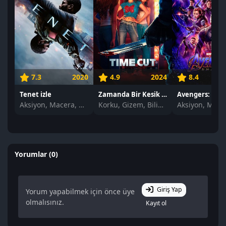
7.3
2020
4.9
2024
8.4
Tenet izle
Zamanda Bir Kesik izle
Aksiyon, Macera, Bilim Kurgu
Korku, Gizem, Bilim Kurgu
Yorumlar (0)
Giriş Yap
Yorum yapabilmek için önce üye
olmalısınız.
Kayıt ol