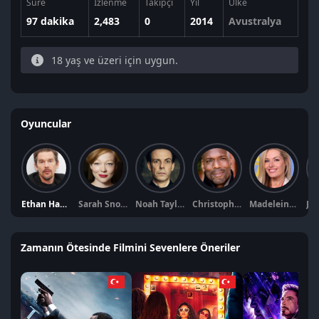
Süre
İzlenme
Takipçi
Yıl
Ülke
97 dakika
2,483
0
2014
Avustralya
18 yaş ve üzeri için uygun.
Oyuncular
Ethan Hawke
Sarah Snook
Noah Taylor
Christopher Kirby
Madeleine West
Zamanın Ötesinde Filmini Sevenlere Öneriler