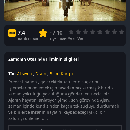
7.4
-
/ 10
Puan Ver
IMDb Puanı
Üye Puanı
Zamanın Ötesinde Filminin Bilgileri
Tür:
Aksiyon
,
Dram
,
Bilim Kurgu
Predestination , gelecekteki katillerin suçlarını
işlemelerini önlemek için tasarlanmış karmaşık bir dizi
zaman yolculuğu yolculuğuna gönderilen Geçici bir
Ajanın hayatını anlatıyor. Şimdi, son görevinde Ajan,
zaman içinde kendisinden kaçan tek suçluyu durdurmalı
ve binlerce insanın hayatını kaybedeceği yıkıcı bir
saldırıyı önlemelidir.