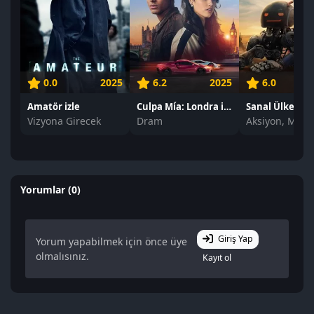
0.0
2025
6.2
2025
6.0
Amatör izle
Culpa Mía: Londra izle
Sanal Ülke izle
Vizyona Girecek
Dram
Yorumlar (0)
Giriş Yap
Yorum yapabilmek için önce üye
olmalısınız.
Kayıt ol