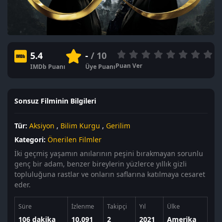
5.4
-
/ 10
Puan Ver
IMDb Puanı
Üye Puanı
Sonsuz Filminin Bilgileri
Tür:
Aksiyon
,
Bilim Kurgu
,
Gerilim
Kategori:
Önerilen Filmler
İki geçmiş yaşamın anılarının peşini bırakmayan sorunlu
genç bir adam, benzer bireylerin yüzlerce yıllık gizli
topluluğuna rastlar ve onların saflarına katılmaya cesaret
eder.
Süre
İzlenme
Takipçi
Yıl
Ülke
106 dakika
10,091
2
2021
Amerika