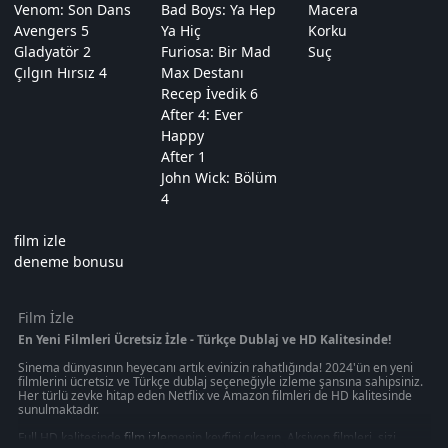
Venom: Son Dans
Bad Boys: Ya Hep
Macera
Avengers 5
Ya Hiç
Korku
Gladyatör 2
Furiosa: Bir Mad
Suç
Çılgın Hırsız 4
Max Destanı
Recep İvedik 6
After 4: Ever
Happy
After 1
John Wick: Bölüm
4
film izle
deneme bonusu
Film İzle
En Yeni Filmleri Ücretsiz İzle - Türkçe Dublaj ve HD Kalitesinde!
Sinema dünyasının heyecanı artık evinizin rahatlığında! 2024'ün en yeni
filmlerini ücretsiz ve Türkçe dublaj seçeneğiyle izleme şansına sahipsiniz.
Her türlü zevke hitap eden Netflix ve Amazon filmleri de HD kalitesinde
sunulmaktadır.
Full HD kalitesinde
film izle
menin keyfini çıkarın. Aksiyon filmleri, sizi