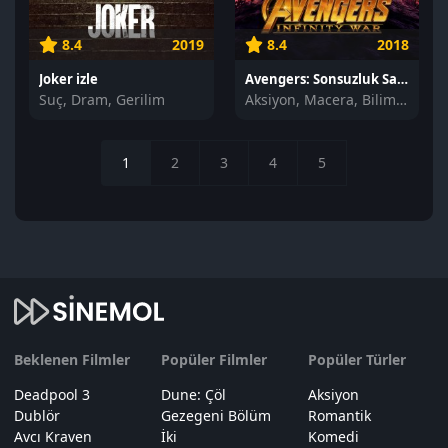
8.4
2019
8.4
2018
Joker izle
Avengers: Sonsuzluk Savaşı izle
Suç, Dram, Gerilim
Aksiyon, Macera, Bilim Kurgu
1
2
3
4
5
Beklenen Filmler
Popüler Filmler
Popüler Türler
Deadpool 3
Dune: Çöl
Aksiyon
Dublör
Gezegeni Bölüm
Romantik
Avcı Kraven
İki
Komedi