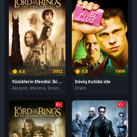
8.8
2002
8.8
1999
Yüzüklerin Efendisi: İki Kule izle
Dövüş Kulübü izle
Aksiyon, Macera, Dram
Dram