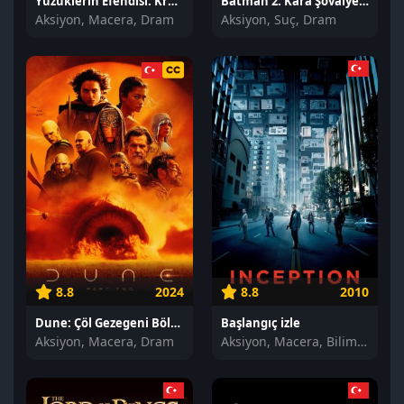
Yüzüklerin Efendisi: Kralın Dönüşü izle
Batman 2: Kara Şövalye izle
Aksiyon, Macera, Dram
Aksiyon, Suç, Dram
8.8
2024
8.8
2010
Dune: Çöl Gezegeni Bölüm İki izle
Başlangıç izle
Aksiyon, Macera, Dram
Aksiyon, Macera, Bilim Kurgu