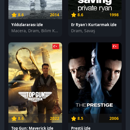
8.6
2014
8.6
1998
Yıldızlararası izle
Er Ryan'ı Kurtarmak izle
Macera, Dram, Bilim Kurgu
Dram, Savaş
8.6
2022
8.5
2006
Top Gun: Maverick izle
Prestij izle