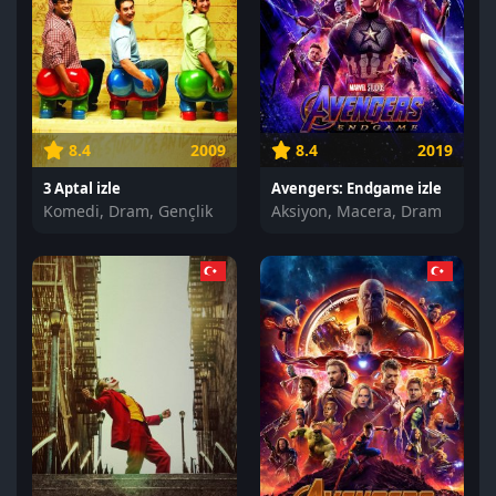
8.4
2009
8.4
2019
3 Aptal izle
Avengers: Endgame izle
Komedi, Dram, Gençlik
Aksiyon, Macera, Dram