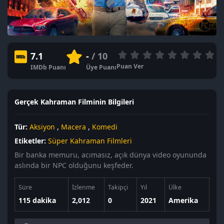
7.1
-
/ 10
Puan Ver
IMDb Puanı
Üye Puanı
Gerçek Kahraman Filminin Bilgileri
Tür:
Aksiyon
,
Macera
,
Komedi
Etiketler:
Süper Kahraman Filmleri
Bir banka memuru, acımasız, açık dünya video oyununda
aslında bir NPC olduğunu keşfeder.
Süre
İzlenme
Takipçi
Yıl
Ülke
115 dakika
2,012
0
2021
Amerika