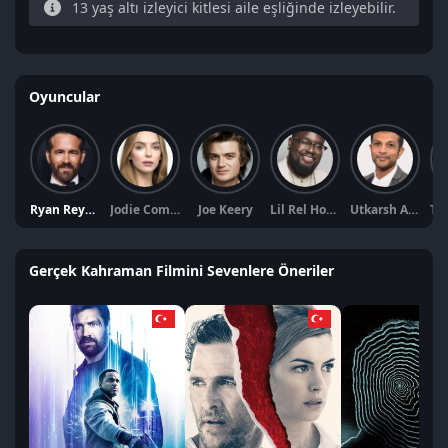
13 yaş altı izleyici kitlesi aile eşliğinde izleyebilir.
Oyuncular
Ryan Reynolds
Jodie Comer
Joe Keery
Lil Rel Howery
Utkarsh Ambudkar
Gerçek Kahraman Filmini Sevenlere Öneriler