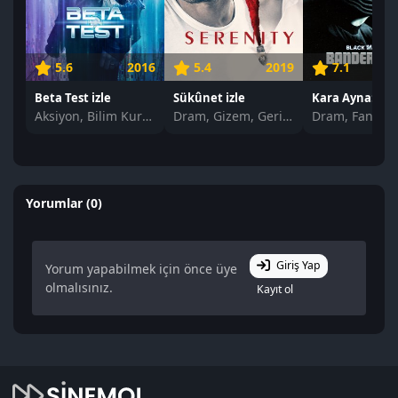
5.6
2016
5.4
2019
7.1
Beta Test izle
Sükûnet izle
Aksiyon, Bilim Kurgu, Gerilim
Dram, Gizem, Gerilim
Yorumlar (0)
Giriş Yap
Yorum yapabilmek için önce üye
olmalısınız.
Kayıt ol