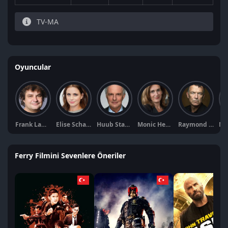
TV-MA
Oyuncular
Frank Lammers
Elise Schaap
Huub Stapel
Monic Hendrickx
Raymond Thiry
Ferry Filmini Sevenlere Öneriler