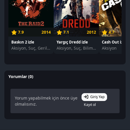
7.9
2014
7.1
2012
4.7
Baskın 2 izle
Yargıç Dredd izle
Cash Out izle
Aksiyon, Suç, Gerilim
Aksiyon, Suç, Bilim Kurgu
Aksiyon
Yorumlar (0)
Giriş Yap
Yorum yapabilmek için önce üye
olmalısınız.
Kayıt ol