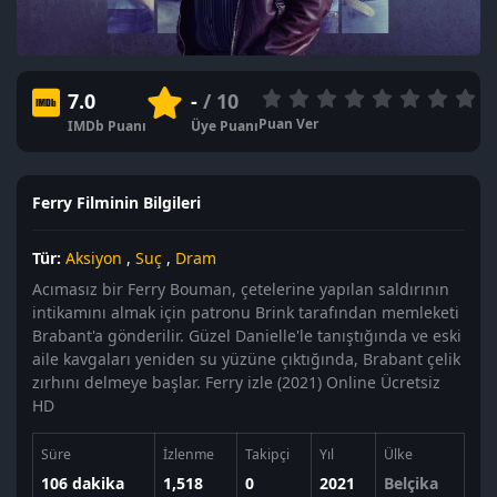
7.0
-
/ 10
Puan Ver
IMDb Puanı
Üye Puanı
Ferry Filminin Bilgileri
Tür:
Aksiyon
,
Suç
,
Dram
Acımasız bir Ferry Bouman, çetelerine yapılan saldırının
intikamını almak için patronu Brink tarafından memleketi
Brabant'a gönderilir. Güzel Danielle'le tanıştığında ve eski
aile kavgaları yeniden su yüzüne çıktığında, Brabant çelik
zırhını delmeye başlar. Ferry izle (2021) Online Ücretsiz
HD
Süre
İzlenme
Takipçi
Yıl
Ülke
106 dakika
1,518
0
2021
Belçika