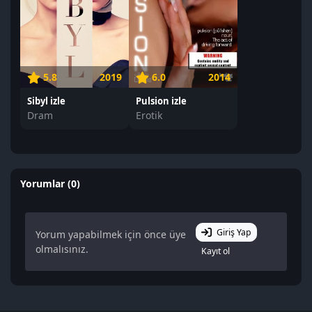
5.8
2019
6.0
2014
Sibyl izle
Pulsion izle
Dram
Erotik
Yorumlar (0)
Giriş Yap
Yorum yapabilmek için önce üye
olmalısınız.
Kayıt ol