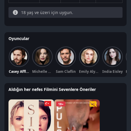
18 yaş ve üzeri için uygun.
Oyuncular
Casey Affleck
Michelle Monaghan
Sam Claflin
Emily Alyn Lind
India Eisley
Aldığın her nefes Filmini Sevenlere Öneriler
18+