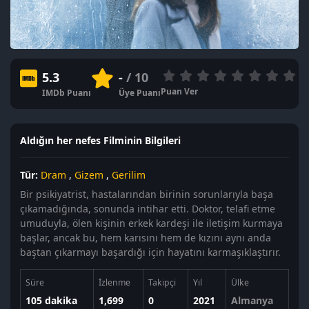
5.3
-
/ 10
Puan Ver
IMDb Puanı
Üye Puanı
Aldığın her nefes Filminin Bilgileri
Tür:
Dram
,
Gizem
,
Gerilim
Bir psikiyatrist, hastalarından birinin sorunlarıyla başa
çıkamadığında, sonunda intihar etti. Doktor, telafi etme
umuduyla, ölen kişinin erkek kardeşi ile iletişim kurmaya
başlar, ancak bu, hem karısını hem de kızını aynı anda
baştan çıkarmayı başardığı için hayatını karmaşıklaştırır.
Süre
İzlenme
Takipçi
Yıl
Ülke
105 dakika
1,699
0
2021
Almanya