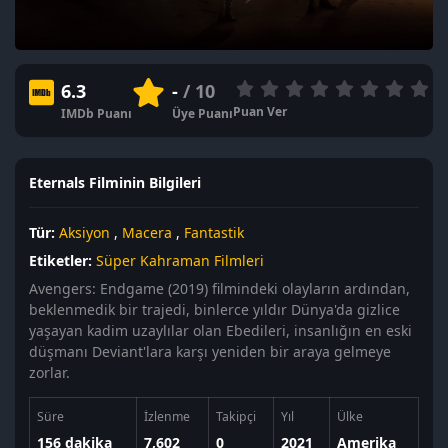
6.3
-
/ 10
Puan Ver
IMDb Puanı
Üye Puanı
Eternals Filminin Bilgileri
Tür:
Aksiyon
,
Macera
,
Fantastik
Etiketler:
Süper Kahraman Filmleri
Avengers: Endgame (2019) filmindeki olayların ardından,
beklenmedik bir trajedi, binlerce yıldır Dünya'da gizlice
yaşayan kadim uzaylılar olan Ebedileri, insanlığın en eski
düşmanı Deviant'lara karşı yeniden bir araya gelmeye
zorlar.
Süre
İzlenme
Takipçi
Yıl
Ülke
156 dakika
7,602
0
2021
Amerika