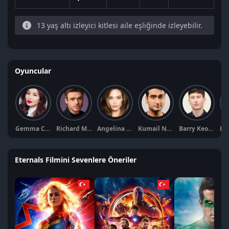
13 yaş altı izleyici kitlesi aile eşliğinde izleyebilir.
Oyuncular
Gemma Chan
Richard Madden
Angelina Jolie
Kumail Nanjiani
Barry Keoghan
Eternals Filmini Sevenlere Öneriler