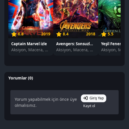
6.8
2019
8.4
2018
5.5
Captain Marvel izle
Avengers: Sonsuzluk Savaşı izle
Yeşil Fener izle
Aksiyon, Macera, Bilim Kurgu
Aksiyon, Macera, Bilim Kurgu
Yorumlar (0)
Giriş Yap
Yorum yapabilmek için önce üye
olmalısınız.
Kayıt ol