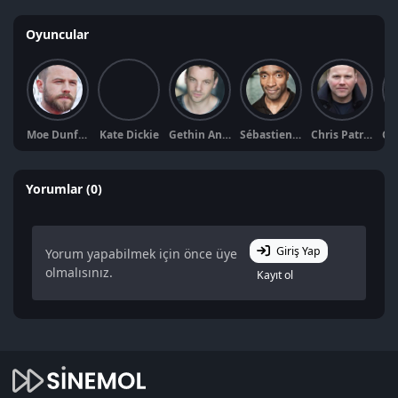
Oyuncular
Moe Dunford
Kate Dickie
Gethin Anthony
Sébastien Foucan
Chris Patrick-Simpson
Yorumlar (0)
Giriş Yap
Yorum yapabilmek için önce üye
olmalısınız.
Kayıt ol