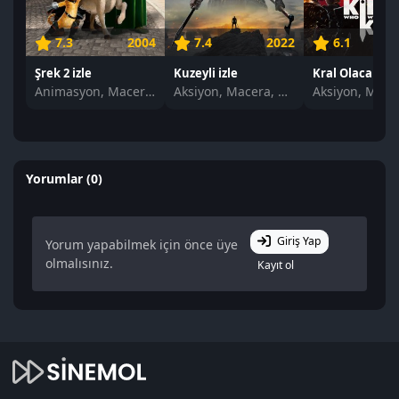
7.3
2004
7.4
2022
6.1
Şrek 2 izle
Kuzeyli izle
Animasyon, Macera, Komedi
Aksiyon, Macera, Dram
Yorumlar (0)
Giriş Yap
Yorum yapabilmek için önce üye
olmalısınız.
Kayıt ol