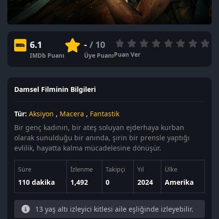
6.1
-
/ 10
Puan Ver
IMDb Puanı
Üye Puanı
Damsel Filminin Bilgileri
Tür:
Aksiyon
,
Macera
,
Fantastik
Bir genç kadının, bir ateş soluyan ejderhaya kurban
olarak sunulduğu bir anında, şirin bir prensle yaptığı
evlilik, hayatta kalma mücadelesine dönüşür.
Süre
İzlenme
Takipçi
Yıl
Ülke
110 dakika
1,492
0
2024
Amerika
13 yaş altı izleyici kitlesi aile eşliğinde izleyebilir.