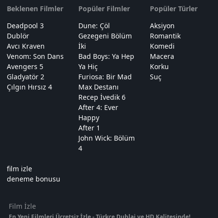
Beklenen Filmler
Popüler Filmler
Popüler Türler
Deadpool 3
Dune: Çöl
Aksiyon
Dublör
Gezegeni Bölüm
Romantik
Avcı Kraven
İki
Komedi
Venom: Son Dans
Bad Boys: Ya Hep
Macera
Avengers 5
Ya Hiç
Korku
Gladyatör 2
Furiosa: Bir Mad
Suç
Çılgın Hırsız 4
Max Destanı
Recep İvedik 6
After 4: Ever
Happy
After 1
John Wick: Bölüm
4
film izle
deneme bonusu
Film İzle
En Yeni Filmleri Ücretsiz İzle - Türkçe Dublaj ve HD Kalitesinde!